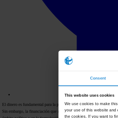
Consent
This website uses cookies
We use cookies to make this 
El dinero es fundamental para la participación política. Los partidos po
your use of this website and 
Sin embargo, la financiación que no es controlada o que no es clara da
the cookies. If you want to fi