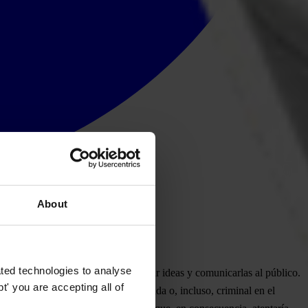
About
ted technologies to analyse
financieros, para organizarse, formular ideas y comunicarlas al público.
' you are accepting all of
influencia indebida, desproporcionada o, incluso, criminal en el