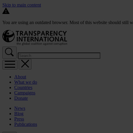
Skip to main content
You are using an outdated browser. Most of this website should still w
About
What we do
Countries
Campaigns
Donate
News
Blog
Press
Publications