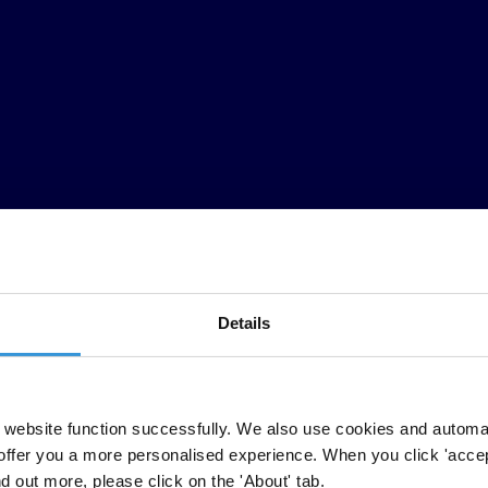
Details
website function successfully. We also use cookies and automa
líticos y los candidatos necesitan de todo tipo de recursos, entre ellos 
offer you a more personalised experience. When you click 'accept
 lugar a que los derechos adquiridos que tienen gran poder ejerzan una 
nd out more, please click on the 'About' tab.