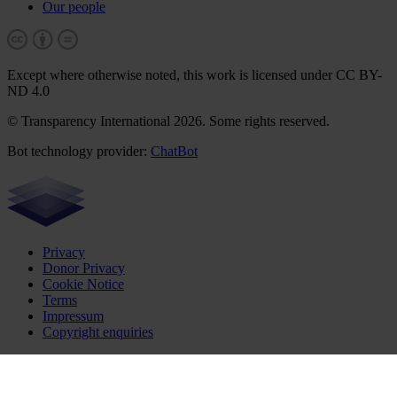
Our people
Except where otherwise noted, this work is licensed under CC BY-
ND 4.0
© Transparency International 2026. Some rights reserved.
Bot technology provider:
ChatBot
Privacy
Donor Privacy
Cookie Notice
Terms
Impressum
Copyright enquiries