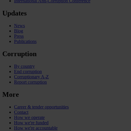
International Anti-Corruption Conference
Updates
News
Blog
Press
Publications
Corruption
By country
End corruption
Corruptionary A-Z
Report corruption
More
Career & tender opportunities
Contact
How we operate
How we're funded
How we're accountable