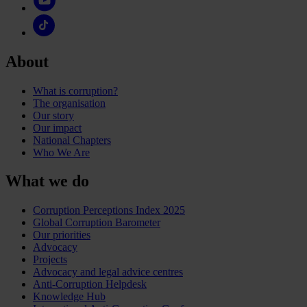
About
What is corruption?
The organisation
Our story
Our impact
National Chapters
Who We Are
What we do
Corruption Perceptions Index 2025
Global Corruption Barometer
Our priorities
Advocacy
Projects
Advocacy and legal advice centres
Anti-Corruption Helpdesk
Knowledge Hub