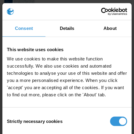
Download
Consent
Details
About
Subscribe to our weekly newsletter
This website uses cookies
First name
*
We use cookies to make this website function
Last name
*
successfully. We also use cookies and automated
technologies to analyse your use of this website and offer
Email address
*
you a more personalised experience. When you click
'accept' you are accepting all of the cookies. If you want
to find out more, please click on the 'About' tab.
View our
Privacy Policy
.
Consent
Strictly necessary cookies
Selection