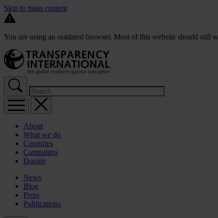
Skip to main content
You are using an outdated browser. Most of this website should still w
About
What we do
Countries
Campaigns
Donate
News
Blog
Press
Publications