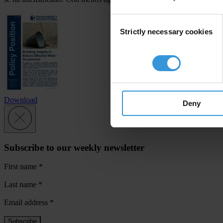
Consent
Strictly necessary cookies
Selection
Download
Deny
Subscribe to our weekly newsletter
First name
*
Last name
*
Email address
*