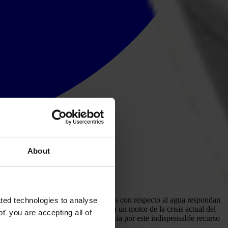
About
rantizan que las políticas y decisiones con respecto al agua respondan
ted technologies to analyse
a, la corrupción se ha convertido en un motor de la crisis actual del
' you are accepting all of
rios ha incrementado y la competencia por este indispensable recurso