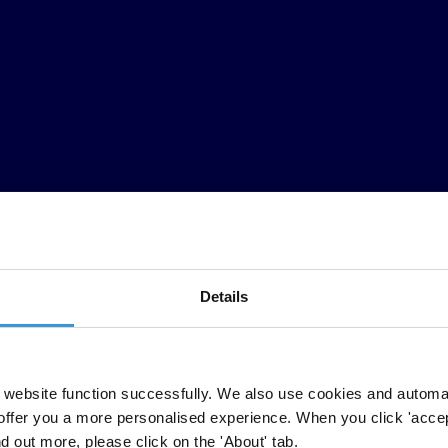
Details
, transparencia y rendición de cuentas son los principios rectores que ga
website function successfully. We also use cookies and automa
integridad se deteriora y la corrupción gana terreno. En el caso del agu
offer you a more personalised experience. When you click 'accept
corrupción, las provisiones de agua han disminuido, la demanda de usua
nd out more, please click on the 'About' tab.
ción han aumentado a lo largo de este sector.