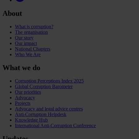
About
What is corruption?
The organisation
Our story
Our impact
National Chapters
Who We Are
What we do
Corruption Perceptions Index 2025
Global Corruption Barometer
Our priorities
Advocacy
Projects
Advocacy and legal advice centres
Anti-Corruption Helpdesk
Knowledge Hub
International Anti-Corruption Conference
Updates