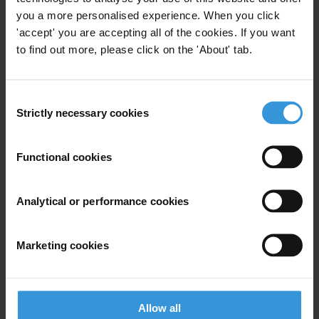
you a more personalised experience. When you click
'accept' you are accepting all of the cookies. If you want
to find out more, please click on the 'About' tab.
Subscribe to our weekly newsletter
First name
*
Consent
Strictly necessary cookies
Selection
Last name
*
Email address
*
Functional cookies
Analytical or performance cookies
View our
Privacy Policy
.
Marketing cookies
Allow all