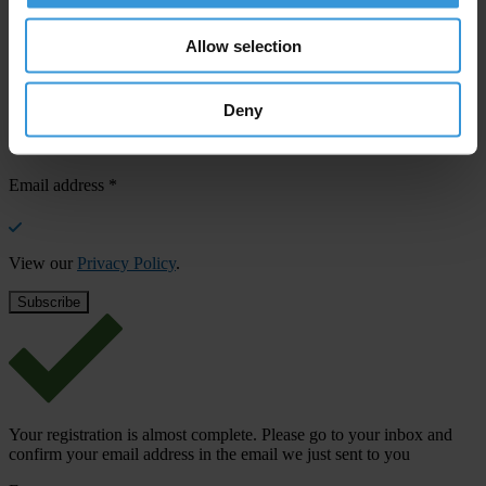
Your registration is almost complete. Please go to your inbox and
confirm your email address in the email we just sent to you
Allow selection
Stay informed
First name
*
Deny
Last name
*
Email address
*
View our
Privacy Policy
.
Your registration is almost complete. Please go to your inbox and
confirm your email address in the email we just sent to you