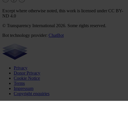
Except where otherwise noted, this work is licensed under CC BY-
ND 4.0
© Transparency International 2026. Some rights reserved.
Bot technology provider:
ChatBot
Privacy
Donor Privacy
Cookie Notice
Terms
Impressum
Copyright enquiries