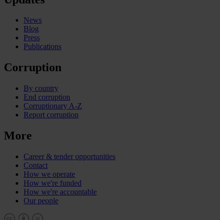
News
Blog
Press
Publications
Corruption
By country
End corruption
Corruptionary A-Z
Report corruption
More
Career & tender opportunities
Contact
How we operate
How we're funded
How we're accountable
Our people