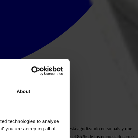
About
ted technologies to analyse
' you are accepting all of
ribe considera que la corrupción se está agudizando en su país y que
na importante causa de preocupación; el 85 % de los encuestados cree