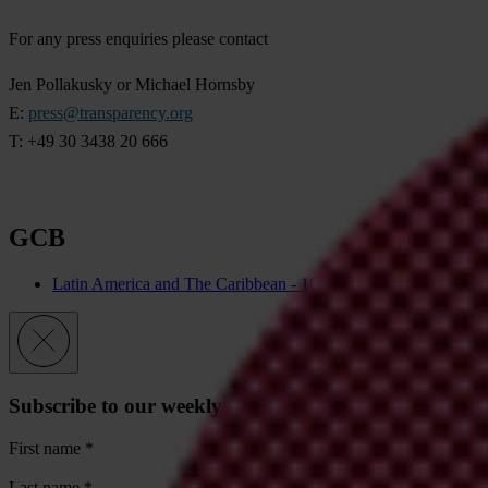
For any press enquiries please contact
Jen Pollakusky or Michael Hornsby
E:
press@transparency.org
T: +49 30 3438 20 666
GCB
Latin America and The Caribbean - 10th Edition - 2019
Subscribe to our weekly newsletter
First name
*
Last name
*