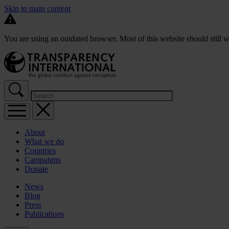
Skip to main content
You are using an outdated browser. Most of this website should still w
About
What we do
Countries
Campaigns
Donate
News
Blog
Press
Publications