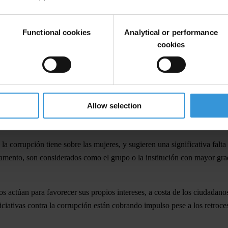
Functional cookies
Analytical or performance
cookies
ica Latina y el Caribe
, muestra, por primera vez, que
una de cada cinc
e ha pasado por esta situación.
 la extorsión sexual se produce, cuanto menos, en forma ocasional.
Allow selection
cuatro personas se le ofreció un soborno
a cambio de votos en eleccione
erno está administrado por unos pocos intereses privados, y que funci
a corrupción tiene sobre las mujeres, y sugieren una significativa falta
lamento, son considerados como el grupo o la institución con mayor gr
os actúan para favorecer sus propios intereses, a costa de los ciudadano
iciativas contra la corrupción están cobrando impulso pese a los retroc