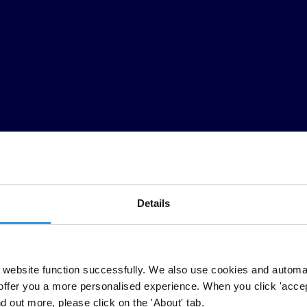
Details
e soborno y corrupción
website function successfully. We also use cookies and automa
offer you a more personalised experience. When you click 'accept
itad del total de la ciudadanía de 18 países de América Latina y el Ca
nd out more, please click on the 'About' tab.
te problema. El común de las personas considera que la corrupción es u