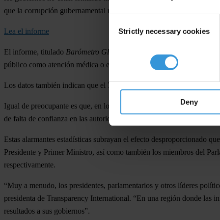
que la corrupción gubernamental representa “un gran problema”.
Consent
Strictly necessary cookies
Lea el informe
Selection
El informe, titulado
Barómetro Global de la Corrupción (BGC): Amér
público como atención médica o educación, o bien conoce a alguien qu
Los datos también indican que el 71 % de las personas consideran que
Deny
Igual de preocupante es que, en los últimos cinco años, a
una de cada 
de falta de confianza en las autoridades, el
65 % considera que su gobi
Estas alarmantes estadísticas subrayan el efecto desproporcionado que l
Presidente y Primer Ministro, así como también los miembros del Par
respectivamente.
“Muy a menudo, los presidentes, parlamentarios y otros líderes polític
presidenta de Transparency International. “En una región donde las in
resultados a sus gobiernos”.