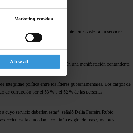
Marketing cookies
o personas sufre extorsión sexual
al intentar acceder a un servicio
Allow all
s nacionales, regionales o locales. En una manifestación contundente
ona a merced de estos
.
 de integridad política entre los líderes gubernamentales. Los
cargos de
ado de corrupción
por el 53 % y el 52 % de las personas
s a cuyo servicio deberían estar”, señaló Delia Ferreira Rubio,
esos recientes, la ciudadanía continúa exigiendo más y mejores