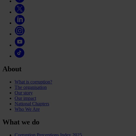
About
What is corruption?
The organisation
Our story
Our impact
National Chapters
Who We Are
What we do
Corruption Perceptions Index 2025