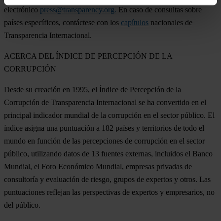
electrónico
press@transparency.org
.
En caso de consultas sobre
países específicos, contáctese con los
capítulos
nacionales de
Transparencia Internacional.
ACERCA DEL ÍNDICE DE PERCEPCIÓN DE LA
CORRUPCIÓN
Desde su creación en 1995, el Índice de Percepción de la
Corrupción de Transparencia Internacional se ha convertido en el
principal indicador mundial de la corrupción en el sector público. El
índice asigna una puntuación a 182 países y territorios de todo el
mundo en función de las percepciones de corrupción en el sector
público, utilizando datos de 13 fuentes externas, incluidos el Banco
Mundial, el Foro Económico Mundial, empresas privadas de
consultoría y evaluación de riesgo, grupos de expertos y otros. Las
puntuaciones reflejan las perspectivas de expertos y empresarios, no
del público.