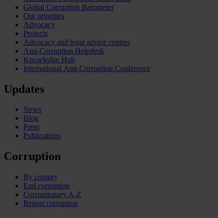
Global Corruption Barometer
Our priorities
Advocacy
Projects
Advocacy and legal advice centres
Anti-Corruption Helpdesk
Knowledge Hub
International Anti-Corruption Conference
Updates
News
Blog
Press
Publications
Corruption
By country
End corruption
Corruptionary A-Z
Report corruption