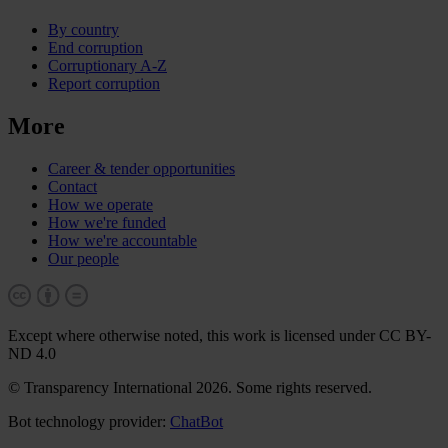
By country
End corruption
Corruptionary A-Z
Report corruption
More
Career & tender opportunities
Contact
How we operate
How we're funded
How we're accountable
Our people
Except where otherwise noted, this work is licensed under CC BY-
ND 4.0
© Transparency International 2026. Some rights reserved.
Bot technology provider:
ChatBot