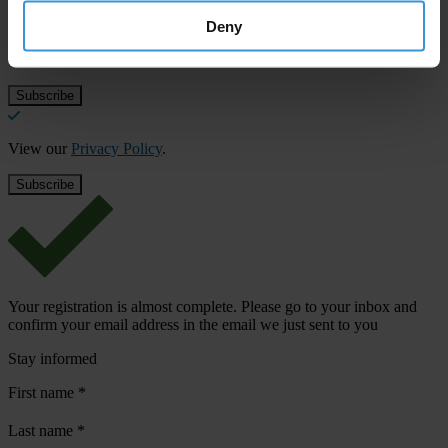
Last name
*
Deny
Email address
*
View our
Privacy Policy
.
Your registration is almost complete. Please go to your inbox and
confirm your email address in the email we just sent to you
Stay informed
First name
*
Last name
*