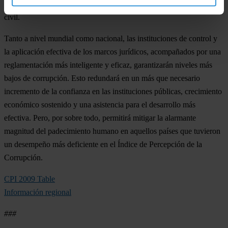
en infraestructura sean transparentes y reciban aportes de la sociedad
civil.
Tanto a nivel mundial como nacional, las instituciones de control y
la aplicación efectiva de los marcos jurídicos, acompañados por una
reglamentación más inteligente y eficaz, garantizarán niveles más
bajos de corrupción. Esto redundará en un más que necesario
incremento de la confianza en las instituciones públicas, crecimiento
económico sostenido y una asistencia para el desarrollo más
efectiva. Pero, por sobre todo, permitirá mitigar la alarmante
magnitud del padecimiento humano en aquellos países que tuvieron
un desempeño más deficiente en el Índice de Percepción de la
Corrupción.
CPI 2009 Table
Información regional
###