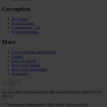
Corruption
By country
End corruption
Corruptionary A-Z
Report corruption
More
Career & tender opportunities
Contact
How we operate
How we're funded
How we're accountable
Our people
Except where otherwise noted, this work is licensed under CC BY-
ND 4.0
© Transparency International 2026. Some rights reserved.