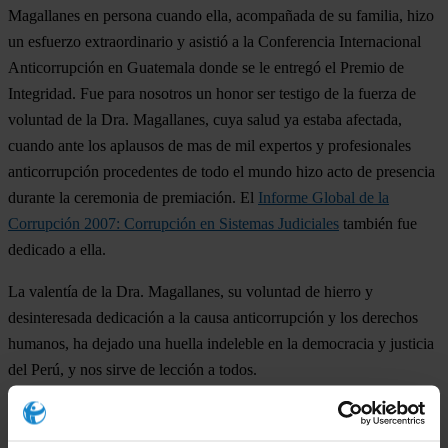
Magallanes en persona cuando ella, acompañada de su familia, hizo
un esfuerzo extraordinario y asistió a la Conferencia Internacional
Anticorrupción en Guatemala donde se le entregó el Premio de
Integridad. Fue para nosotros un honor ser testigo de la fuerza de
voluntad de la Dra. Magallanes, cuya salud ya estaba afectada,
cuando ante los aplausos de mas de mil expertos y profesionales
anticorrupción procedentes de todo el mundo hizo acto de presencia
durante la ceremonia de premiación. El
Informe Global de la
Corrupción 2007: Corrupción en Sistemas Judiciales
también fue
dedicado a ella.
La valentía de la Dra. Magallanes, su voluntad de hierro y
desinteresada dedicación a la causa anticorrupción y los derechos
humanos, ha dejado una huella indeleble en la democracia y justicia
del Perú, y nos sirve de lección a todos.
Nuestros pensamientos están con su esposo, hijos, amigos y colegas.