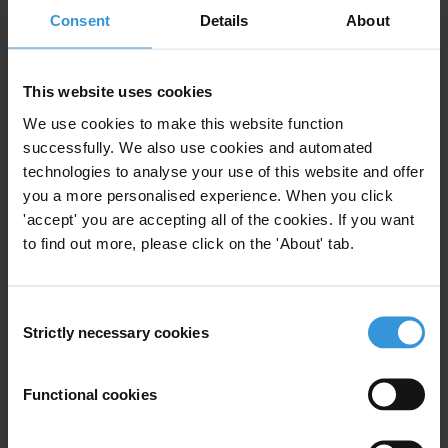
La Dra. Ana Cecilia Magallanes fue y sin lugar a duda permanecerá
Consent
Details
About
como fuente de inspiración para una nueva generación de jueces y
fiscales en el Perú y en todo el mundo.
This website uses cookies
###
We use cookies to make this website function
Transparency International es la organización global de la sociedad
successfully. We also use cookies and automated
civil que lidera la lucha anticorrupción.
technologies to analyse your use of this website and offer
you a more personalised experience. When you click
'accept' you are accepting all of the cookies. If you want
For any press enquiries please contact
to find out more, please click on the 'About' tab.
Gypsy Guillén Kaiser
T: +49 30 343820662
Consent
E:
ggkaiser@transparency.org
Strictly necessary cookies
Selection
Functional cookies
Subscribe to our weekly newsletter