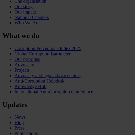
The organisation
Our story
Our impact
National Chapters
Who We Are
What we do
Corruption Perceptions Index 2025
Global Corruption Barometer
Our priorities
Advocacy
Projects
Advocacy and legal advice centres
Anti-Corruption Helpdesk
Knowledge Hub
International Anti-Corruption Conference
Updates
News
Blog
Press
Publications