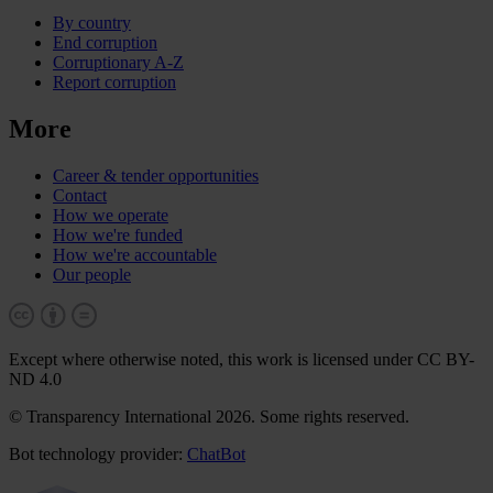
By country
End corruption
Corruptionary A-Z
Report corruption
More
Career & tender opportunities
Contact
How we operate
How we're funded
How we're accountable
Our people
Except where otherwise noted, this work is licensed under CC BY-
ND 4.0
© Transparency International 2026. Some rights reserved.
Bot technology provider:
ChatBot