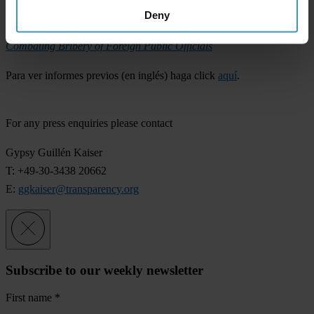
Deny
2007 TI Progress Report: Enforcement of the OECD Convention on
Combating Bribery of Foreign Public Officials
Para ver informes previos (en inglés) haga click
aquí
.
For any press enquiries please contact
Gypsy Guillén Kaiser
T: +49-30-3438 20662
E:
ggkaiser@transparency.org
Subscribe to our weekly newsletter
First name
*