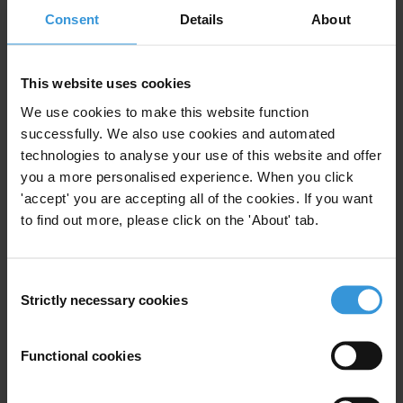
leading the fight against corruption.
Consent
Details
About
Nota para los editores:
RECREA ha sido desarrollada con el apoyo financiero de la
This website uses cookies
Agencia Danesa de Desarrollo Internacional (DANIDA). La
We use cookies to make this website function
actualización de los estudios de SNI fue financiada por DANIDA y
successfully. We also use cookies and automated
por el Ministerio Federal para el Desarrollo y la Cooperación
technologies to analyse your use of this website and offer
Económica de Alemania (BMZ). El estudio de Guatemala contó con
you a more personalised experience. When you click
'accept' you are accepting all of the cookies. If you want
apoyo previo de USAID.
to find out more, please click on the 'About' tab.
La Declaración de Guatemala incluye compromisos para alcanzar
resultados concretos en la lucha contra la corrupción para 2010 en
Consent
Centroamérica. La Declaración fue firmada por siete Presidentes
Strictly necessary cookies
Selection
centroamericanos y la República Dominicana durante la XII
Conferencia Internacional Anticorrupción celebrada en Noviembre
de 2006 en la Ciudad de Guatemala.
Functional cookies