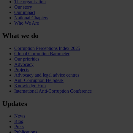
The organisation
Our story
Our impact
National Chapters
Who We Are
What we do
Corruption Perceptions Index 2025
Global Corruption Barometer
Our priorities
Advocacy
Projects
Advocacy and legal advice centres
Anti-Corruption Helpdesk
Knowledge Hub
International Anti-Corruption Conference
Updates
News
Blog
Press
Publications