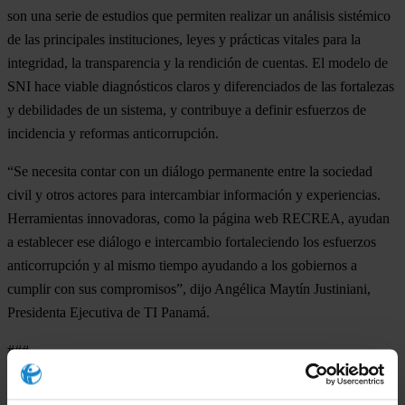
son una serie de estudios que permiten realizar un análisis sistémico
de las principales instituciones, leyes y prácticas vitales para la
integridad, la transparencia y la rendición de cuentas. El modelo de
SNI hace viable diagnósticos claros y diferenciados de las fortalezas
y debilidades de un sistema, y contribuye a definir esfuerzos de
incidencia y reformas anticorrupción.
“Se necesita contar con un diálogo permanente entre la sociedad
civil y otros actores para intercambiar información y experiencias.
Herramientas innovadoras, como la página web RECREA, ayudan
a establecer ese diálogo e intercambio fortaleciendo los esfuerzos
anticorrupción y al mismo tiempo ayudando a los gobiernos a
cumplir con sus compromisos”, dijo Angélica Maytín Justiniani,
Presidenta Ejecutiva de TI Panamá.
###
Transparency International is the global civil society organisation