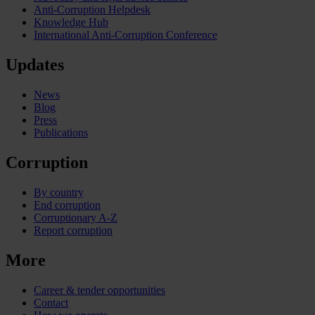
Anti-Corruption Helpdesk
Knowledge Hub
International Anti-Corruption Conference
Updates
News
Blog
Press
Publications
Corruption
By country
End corruption
Corruptionary A-Z
Report corruption
More
Career & tender opportunities
Contact