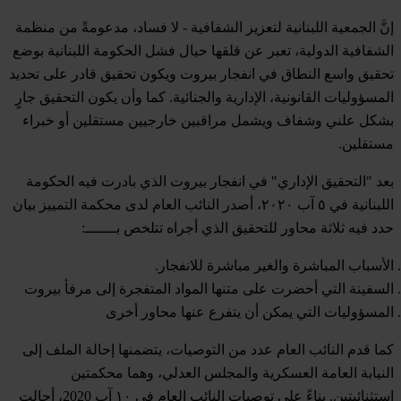
إنَّ الجمعية اللبنانية لتعزيز الشفافية - لا فساد، مدعومةً من منظمة
الشفافية الدولية، تعبر عن قلقها حيال فشل الحكومة اللبنانية بوضع
تحقيق واسع النطاق في انفجار بيروت ويكون تحقيق قادر على تحديد
المسؤوليات القانونية، الإدارية والجنائية. كما وأن يكون التحقيق جارٍ
بشكل علني وشفاف ويشمل مراقبين خارجيين مستقلين أو خبراء
مستقلين.
بعد "التحقيق الإداري" في انفجار بيروت الذي بادرت فيه الحكومة
اللبنانية في ٥ آب ٢٠٢٠، أصدر النائب العام لدى محكمة التمييز بيان
حدد فيه ثلاثة محاور للتحقيق الذي أجراه تتلخص بـــــــ:
الأسباب المباشرة والغير مباشرة للانفجار.
السفينة التي أحضرت على متنها المواد المتفجرة إلى مرفأ بيروت
المسؤوليات التي يمكن أن يتفرع عنها محاور أخرى
كما قدم النائب العام عدد من التوصيات، يتضمنها إحالة الملف إلى
النيابة العامة العسكرية والمجلس العدلي، وهما محكمتين
استثنائيتين. بناءً على توصيات النائب العام في ١٠ آب 2020، أحالت