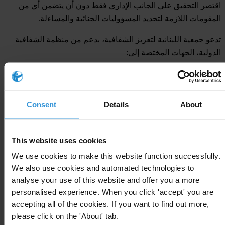
اقتصر التحقيق على الجانب الإداري فقط دون أن يتضمن أي من
المقومات اللازمة لتحديد المسؤوليات الجنائية والمساءلة.
تدعو جمعية اللبنانية لتعزيز الشفافية، بدعم من منظمة الشفافية
الدولية، الجهات المختصة إلى:
مراعاة القانون الدولي لحقوق الإنسان ومعايير الشفافية، والوفاء
بالالتزامات الدولية للحكومة اللبنانية، لا سيما تلك المنصوص عليها
في المادة 14 من العهد الدولي الخاص بالحقوق المدنية والسياسية.
Consent
Details
About
إجراء تحقيق علني وشفاف من خلال مراقبين خارجيين مستقلين
وخبراء تقنيين.
ضمان المساءلة الكاملة من خلال ضمان أن التحقيق يتمتع
This website uses cookies
بالصلاحيات اللازمة لمعرفة أسباب الانفجار وتحديد المسؤوليات
We use cookies to make this website function successfully.
القانونية والإدارية والجنائية، أمام محكمة دائمة تضمن الحق في
We also use cookies and automated technologies to
محاكمة عادلة والإجراءات القانونية الواجبة.
analyse your use of this website and offer you a more
personalised experience. When you click 'accept' you are
يمكنكم الاطلاع على
البيان السابق
ذات الصلة.
accepting all of the cookies. If you want to find out more,
please click on the 'About' tab.
المكتب الصحفي لـ "منظمة الشفافيَّة الدوليَّة"