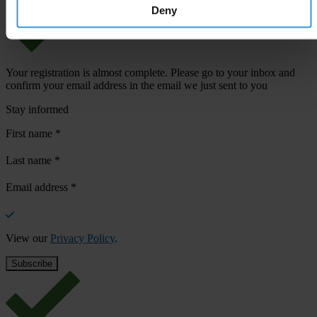
Deny
Your registration is almost complete. Please go to your inbox and
confirm your email address in the email we just sent to you
Stay informed
First name
*
Last name
*
Email address
*
View our
Privacy Policy
.