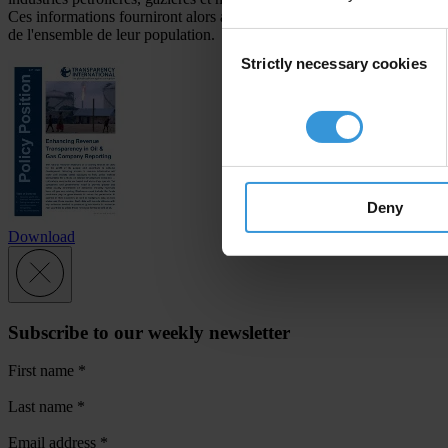
Ces informations fourniront alors aux citoyens les preuves leur permett
de l'ensemble de leur population.
Consent
Strictly necessary cookies
Selection
Deny
Download
Subscribe to our weekly newsletter
First name
*
Last name
*
Email address
*