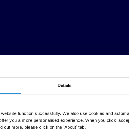
Details
pays doivent être utilisés au profit de sa population et contribuer à son
website function successfully. We also use cookies and automa
 pour exiger que les gouvernants des pays d'origine des compagnies pétro
offer you a more personalised experience. When you click 'accept
s entreprises et les États doivent fournir des informations plus précises 
nd out more, please click on the 'About' tab.
 doivent couvrir à la fois les montants payés aux États en échange des lic