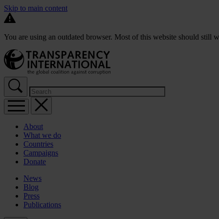
Skip to main content
You are using an outdated browser. Most of this website should still w
About
What we do
Countries
Campaigns
Donate
News
Blog
Press
Publications