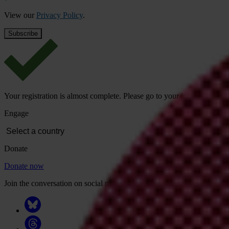
View our
Privacy Policy
.
Your registration is almost complete. Please go to your inbox and conf
Engage
Donate
Donate now
Join the conversation on social media