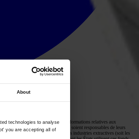
About
 développement. Assurer l'accès aux informations relatives aux
ted technologies to analyse
lières et gazières et des pays hôtes soient responsables de leurs
' you are accepting all of
et plus complètes sur les revenus des industries extractives (soit les
ences d'exploitation et la manière dont les États utilisent ces fonds.