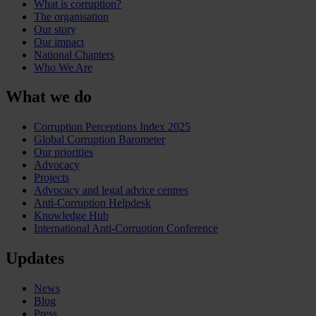
What is corruption?
The organisation
Our story
Our impact
National Chapters
Who We Are
What we do
Corruption Perceptions Index 2025
Global Corruption Barometer
Our priorities
Advocacy
Projects
Advocacy and legal advice centres
Anti-Corruption Helpdesk
Knowledge Hub
International Anti-Corruption Conference
Updates
News
Blog
Press