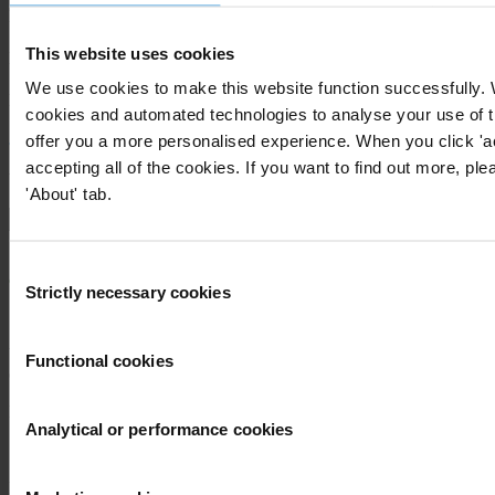
First name
*
This website uses cookies
Last name
*
We use cookies to make this website function successfully.
Email address
*
cookies and automated technologies to analyse your use of t
offer you a more personalised experience. When you click 'a
accepting all of the cookies. If you want to find out more, ple
View our
Privacy Policy
.
'About' tab.
Consent
Strictly necessary cookies
Selection
Your registration is almost complete. Please go to your inbox and
Functional cookies
confirm your email address in the email we just sent to you
Engage
Analytical or performance cookies
Donate