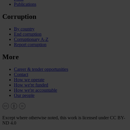
Publications
Corruption
By country
End corruption
Corruptionary A-Z
Report corruption
More
Career & tender opportunities
Contact
How we operate
How we're funded
How we're accountable
Our people
Except where otherwise noted, this work is licensed under CC BY-
ND 4.0