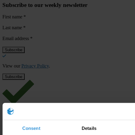
Subscribe to our weekly newsletter
First name
*
Last name
*
Email address
*
View our
Privacy Policy
.
Your registration is almost complete. Please go to your inbox and
confirm your email address in the email we just sent to you
Consent
Details
Stay informed