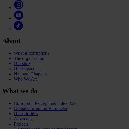
About
What is corruption?
The organisation
Our story
Our impact
National Chapters
Who We Are
What we do
Corruption Perceptions Index 2025
Global Corruption Barometer
Our priorities
Advocacy
Projects