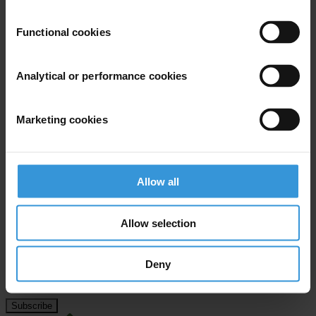
Andrew Nongogo
Executive Director TI Zimbabwe
Functional cookies
Tel: +263 4793 246
Email:
tizdir@mweb.co.zw
Analytical or performance cookies
Marketing cookies
Subscribe to our weekly newsletter
First name
*
Allow all
Last name
*
Email address
*
Allow selection
Deny
View our
Privacy Policy
.