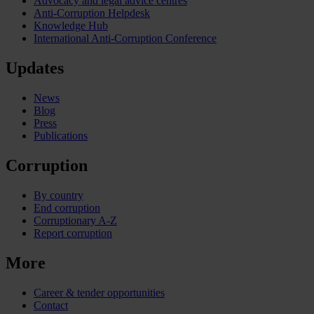
Advocacy and legal advice centres
Anti-Corruption Helpdesk
Knowledge Hub
International Anti-Corruption Conference
Updates
News
Blog
Press
Publications
Corruption
By country
End corruption
Corruptionary A-Z
Report corruption
More
Career & tender opportunities
Contact