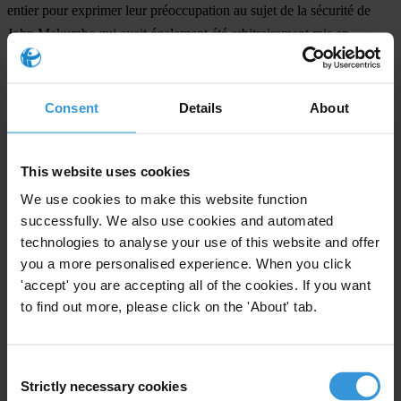
entier pour exprimer leur préoccupation au sujet de la sécurité de
John Makumbe qui avait également été arbitrairement mis en
détention au début de cette année, alors que des forces armées de la
police empêchaient la tenue d'une réunion de groupes de la société
civile dans une église d'Harare le 13 février. A cette occasion,
Consent
Details
About
Makumbe avait été agressé par la police, blessé à la tête, détenu
avant d'être relâché le 14 février.
This website uses cookies
We use cookies to make this website function
For any press enquiries please contact
successfully. We also use cookies and automated
technologies to analyse your use of this website and offer
Berlin:
you a more personalised experience. When you click
Jeff Lovitt
'accept' you are accepting all of the cookies. If you want
Tel : +49-30-3438 2061
to find out more, please click on the 'About' tab.
Fax: +49-30-3470 3912
Email:
press@transparency.org
Consent
Harare:
Strictly necessary cookies
Selection