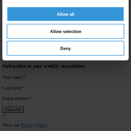
en dépend.
Allow all
Pour que la démocratie ne devienne pas la victime durable de la
pandémie du COVID-19, nous devons prendre dès maintenant des
Allow selection
mesures significatives contre la corruption.
Deny
Subscribe to our weekly newsletter
First name
*
Last name
*
Email address
*
View our
Privacy Policy
.