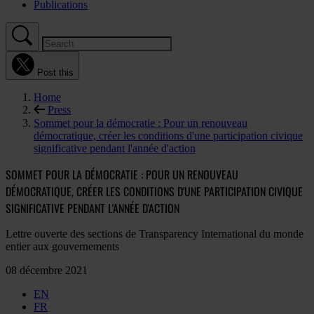
Publications
Post this
Home
Press
Sommet pour la démocratie : Pour un renouveau
démocratique, créer les conditions d'une participation civique
significative pendant l'année d'action
SOMMET POUR LA DÉMOCRATIE : POUR UN RENOUVEAU
DÉMOCRATIQUE, CRÉER LES CONDITIONS D'UNE PARTICIPATION CIVIQUE
SIGNIFICATIVE PENDANT L'ANNÉE D'ACTION
Lettre ouverte des sections de Transparency International du monde
entier aux gouvernements
08 décembre 2021
EN
FR