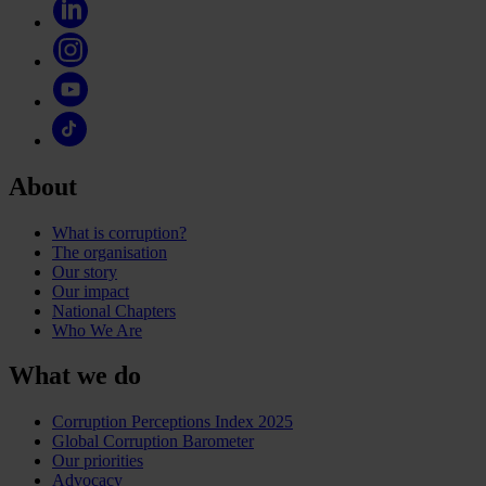
About
What is corruption?
The organisation
Our story
Our impact
National Chapters
Who We Are
What we do
Corruption Perceptions Index 2025
Global Corruption Barometer
Our priorities
Advocacy