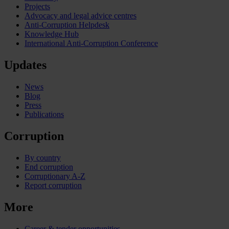
Projects
Advocacy and legal advice centres
Anti-Corruption Helpdesk
Knowledge Hub
International Anti-Corruption Conference
Updates
News
Blog
Press
Publications
Corruption
By country
End corruption
Corruptionary A-Z
Report corruption
More
Career & tender opportunities