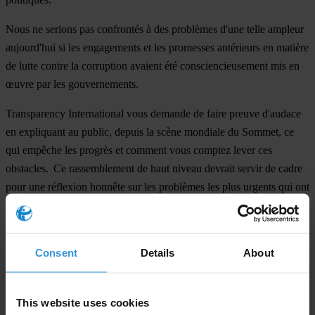
Nous ne serions pas confrontés à des problèmes d'une telle ampleur
aujourd'hui si les engagements et les promesses antérieurs en matière
de lutte contre la corruption avaient été consciencieusement mis en
œuvre par les gouvernements.
Transparency International vous demande de faire preuve d'audace
en expliquant au public, depuis la scène mondiale du Sommet, ce
qui empêche les progrès et comment vous comptez lever ces
obstacles. Ce rassemblement de haut niveau devrait servir de cadre
pour une réflexion honnête sur les problèmes les plus urgents qui ont
alimenté les crises mondiales interdépendantes de la démocratie et de
la corruption, ainsi que les violations des droits de l'homme qui y
sont associées.
Consent
Details
About
À la suite du Sommet, nous vous demandons de vous engager à
rendre compte publiquement de vos plans et à prévoir un processus
This website uses cookies
inclusif et participatif, avec un calendrier d'action clair. Il est