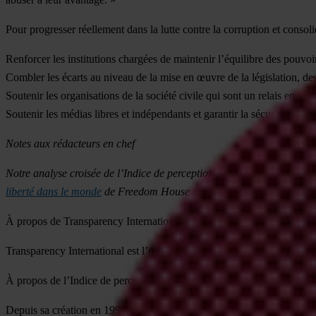
Pour progresser réellement dans la lutte contre la corruption et conso
Renforcer les institutions chargées de maintenir l’équilibre des pouvoir
Combler les écarts au niveau de la mise en œuvre de la législation, des 
Soutenir les organisations de la société civile qui sont un relais en mat
Soutenir les médias libres et indépendants et garantir la sécurité des jou
Notes aux rédacteurs en chef
Notre analyse croisée de l’Indice de perception de la corruption 2018 
liberté dans le monde
de Freedom House et du
Rapport annuel sur l
À propos de Transparency International
Transparency International est l’organisation mondiale de la société civ
À propos de l’Indice de perception de la corruption
Depuis sa création en 1995,
l’Indice de perception de la corruption (I