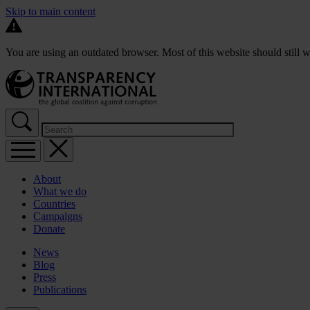
Skip to main content
You are using an outdated browser. Most of this website should still w
About
What we do
Countries
Campaigns
Donate
News
Blog
Press
Publications