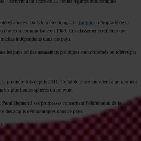
e – arrivent à un score de 35 ; et les régimes autocratiques
rnières années.
Dans le même temps, la
Turquie
a rétrogradé de la
is la chute du communisme en 1989. Ces classements reflètent une
aux médias indépendants dans ces pays.
s les pays où des assassinats politiques sont ordonnés ou tolérés par
 la première fois depuis 2011. Ce faible score intervient à un moment
s les plus hautes sphères du pouvoir.
. Parallèlement à ses promesses concernant l’élimination de la
mbre des acquis démocratiques dans ce pays.
ficace contre la corruption dans le secteur public. La corruption a
, là où les politiciens populistes, peu démocrates, peuvent en