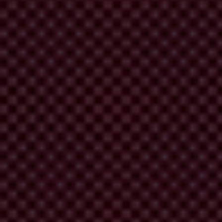
us les gouvernements à :
ce qu’elles puissent fonctionner sans subir de pressions ;
rruption ;
 au niveau local ;
imidations ni de harcèlement.
ce de démocratie
de l’Economist Intelligence Unit, de l’
Indice de la
nous rejoindre, consultez le site Internet
transparency.org
.
u le principal indicateur mondial de la corruption dans le secteur