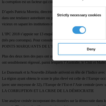
la corruption est un facteur qui contribue à la crise de la démocratie 
Consent
D’après Patricia Moreira, directrice générale de Transparency Internat
Strictly necessary cookies
Selection
dans une tendance autoritaire ou populiste –, nous devons redoubler d’ef
vicieux en sapant les institutions démocratiques. En effet, plus ces inst
L’IPC 2018 s’appuie sur 13 enquêtes et évaluations d’experts pour mesu
(très peu corrompu). Pour consulter les résultats, visitez le site :
www.t
POINTS MARQUANTS DE L’IPC
Deny
Plus des deux tiers des pays ont un score inférieur à 50, le score moye
ont sensiblement régressé, parmi lesquels l’Australie, le Chili et Malte
Le Danemark et la Nouvelle-Zélande arrivent en tête de l’Indice avec 
La région ayant obtenu le score le plus élevé est celle de l’Europe occ
(avec une moyenne de 32), l’Europe de l’Est et l’Asie centrale (avec
LA CORRUPTION ET LA CRISE DE LA DÉMOCRATIE
Une analyse croisée incorporant des données sur la démocratie dans l