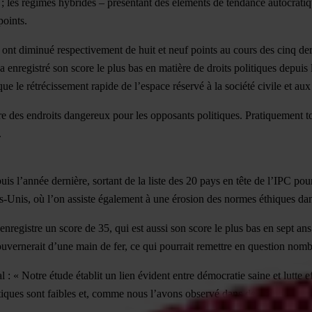
; les régimes hybrides – présentant des éléments de tendance autocratiqu
points.
e ont diminué respectivement de huit et neuf points au cours des cinq de
a enregistré son score le plus bas en matière de droits politiques depu
i que le rétrécissement rapide de l’espace réservé à la société civile et 
e des endroits dangereux pour les opposants politiques. Pratiquement tou
.
is l’année dernière, sortant de la liste des 20 pays en tête de l’IPC
pour
ts-Unis, où l’on assiste également à une érosion des normes éthiques dan
 enregistre un score de
35
, qui est aussi son
score le plus bas en sept ans
gouvernerait d’une main de fer, ce qui pourrait remettre en question no
: « Notre étude établit un lien évident entre démocratie saine et lutte ef
ques sont faibles et, comme nous l’avons observé dans de nombreux pays