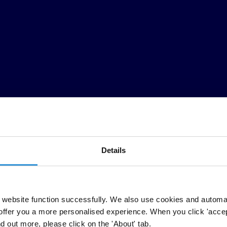
Details
website function successfully. We also use cookies and automa
offer you a more personalised experience. When you click 'accept
) 2018, publié aujourd’hui par Transparency International, révèle que l’
nd out more, please click on the 'About' tab.