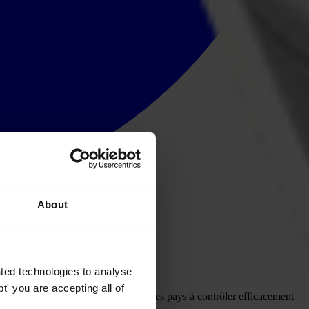
About
ted technologies to analyse
' you are accepting all of
incapacité chronique de la plupart des pays à contrôler efficacement