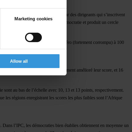
ées à travers le monde – souvent par des dirigeants qui s’inscrivent
Marketing cookies
 citoyens. La corruption effrite la démocratie et produit un cercle
on. »
tribuant à chacun un score allant de zéro (fortement corrompu) à 100
Allow all
et la Côte d’Ivoire, ont considérablement amélioré leur score, et 16
 sont au bas de l’échelle avec 10, 13 et 13 points, respectivement.
 les régions enregistrant les scores les plus faibles sont l’Afrique
e. Dans l’IPC, les démocraties bien établies obtiennent en moyenne un