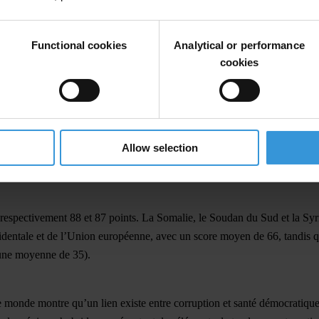
dans le monde.
ional : « Alors que de nombreuses institutions démocratiques sont menac
Functional cookies
Analytical or performance
forts pour renforcer les freins et contrepoids et protéger les droits des
cookies
itutions sont faibles, moins elles sont en mesure de contrôler la corrupti
rer la corruption du secteur public dans 180 pays et territoires, en at
ransparency.org/cpi2018
Allow selection
n se situant seulement à 43. Depuis 2012, seuls 20 pays, dont l’Estonie 
.
respectivement 88 et 87 points. La Somalie, le Soudan du Sud et la Syrie
identale et de l’Union européenne, avec un score moyen de 66, tandis que
 une moyenne de 35).
e monde montre qu’un lien existe entre corruption et santé démocratiqu