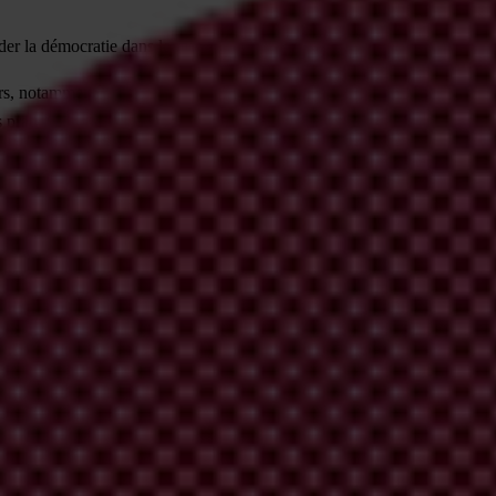
lider la démocratie dans le monde, Transparency International appelle to
s, notamment les freins et contrepoids au pouvoir politique, et veiller à 
pratiques et de l’application des normes destinées à la lutte contre la co
ière politique et assurent un suivi des dépenses publiques, en particulier
rnalistes de telle sorte qu’ils puissent travailler sans faire l’objet d’int
liée à la
crise mondiale de la démocratie intègre des données de l’
Indi
a démocratie
de Varieties of Democracy (V-Dem).
ile au premier plan de la lutte contre la corruption depuis 25 ans. Pour 
PC)
, produit de recherche phare de Transparency International, est deven