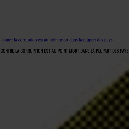
 contre la corruption est au point mort dans la plupart des pays
E CONTRE LA CORRUPTION EST AU POINT MORT DANS LA PLUPART DES PAYS