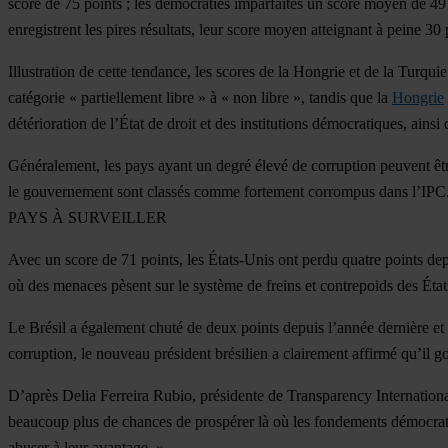
score de 75 points ; les démocraties imparfaites un score moyen de 49 
enregistrent les pires résultats, leur score moyen atteignant à peine 30 
Illustration de cette tendance,
les scores de la Hongrie et de la Turqui
catégorie « partiellement libre » à « non libre », tandis que la
Hongrie
détérioration de l’État de droit et des institutions démocratiques, ains
Généralement, les pays ayant un degré élevé de corruption peuvent êtr
le gouvernement sont classés comme fortement corrompus dans l’IPC
PAYS À SURVEILLER
Avec un score de
71
points, les
États-Unis ont perdu quatre points depu
où des menaces pèsent sur le système de freins et contrepoids des Éta
Le
Brésil
a également chuté de deux points depuis l’année dernière et
corruption, le nouveau président brésilien a clairement affirmé qu’il 
D’après Delia Ferreira Rubio, présidente de Transparency International 
beaucoup plus de chances de prospérer là où les fondements démocrati
abuser à leur avantage. »