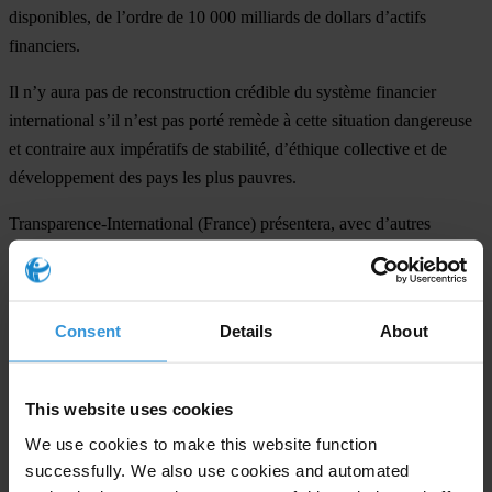
disponibles, de l’ordre de 10 000 milliards de dollars d’actifs
financiers.
Il n’y aura pas de reconstruction crédible du système financier
international s’il n’est pas porté remède à cette situation dangereuse
et contraire aux impératifs de stabilité, d’éthique collective et de
développement des pays les plus pauvres.
Transparence-International (France) présentera, avec d’autres
associations et ONG, ses propositions en la matière jeudi 16 octobre
à 11 heures, au Centre d’Accueil de la Presse Etrangère (Grand
Palais - Perron Alexandre III, Cours la Reine, 75008 Paris).
Consent
Details
About
For any press enquiries please contact
This website uses cookies
Myriam Savy
We use cookies to make this website function
T: +33 1 47 58 82 08
successfully. We also use cookies and automated
E:
myriam.savy@transparence-france.org