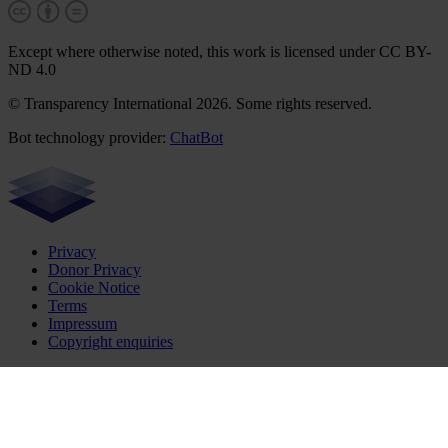
Except where otherwise noted, this work is licensed under CC BY-
ND 4.0
© Transparency International 2026. Some rights reserved.
Bot technology provider:
ChatBot
Privacy
Donor Privacy
Cookie Notice
Terms
Impressum
Copyright enquiries