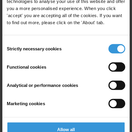
technologies to analyse your use of this website and offer
you a more personalised experience. When you click
'accept' you are accepting all of the cookies. If you want
to find out more, please click on the 'About' tab.
Subscribe to our weekly newsletter
Consent
First name
*
Strictly necessary cookies
Selection
Last name
*
Email address
*
Functional cookies
Analytical or performance cookies
View our
Privacy Policy
.
Marketing cookies
Allow all