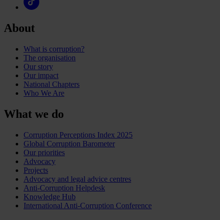
About
What is corruption?
The organisation
Our story
Our impact
National Chapters
Who We Are
What we do
Corruption Perceptions Index 2025
Global Corruption Barometer
Our priorities
Advocacy
Projects
Advocacy and legal advice centres
Anti-Corruption Helpdesk
Knowledge Hub
International Anti-Corruption Conference