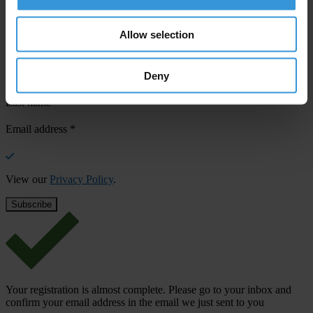
Your registration is almost complete. Please go to your inbox and
confirm your email address in the email we just sent to you
Allow selection
Stay informed
Deny
First name
*
Last name
*
Email address
*
View our
Privacy Policy
.
Your registration is almost complete. Please go to your inbox and
confirm your email address in the email we just sent to you