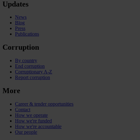
Updates
News
Blog
Press
Publications
Corruption
By country
End corruption
Corruptionary A-Z
Report corruption
More
Career & tender opportunities
Contact
How we operate
How we're funded
How we're accountable
Our people