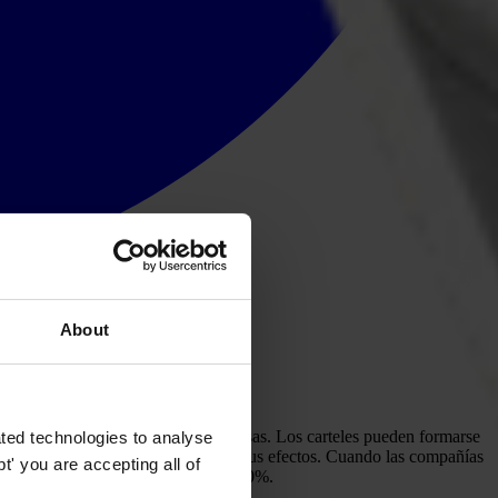
About
y socavan la integridad de las empresas. Los carteles pueden formarse
ted technologies to analyse
exenta ni consumidores que escapen a sus efectos. Cuando las compañías
' you are accepting all of
ficadas en los precios de hasta el 100%.