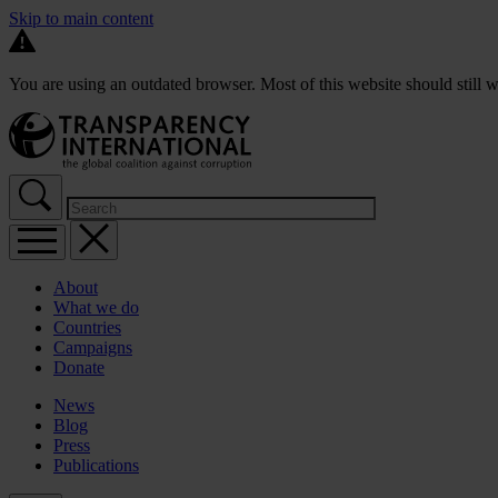
Skip to main content
You are using an outdated browser. Most of this website should still w
About
What we do
Countries
Campaigns
Donate
News
Blog
Press
Publications