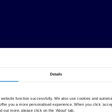
Details
precios para los consumidores, exigen una cuota económica a los países 
website function successfully. We also use cookies and automa
ta la construcción y las telecomunicaciones. No hay industria que esté 
offer you a more personalised experience. When you click 'accept
rcados se vuelven ineficientes y los consumidores soportan alzas injusti
nd out more, please click on the 'About' tab.