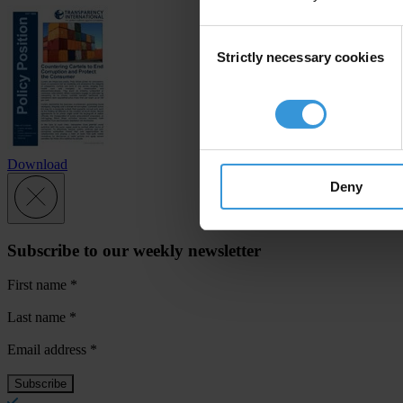
Consent
Strictly necessary cookies
Selection
Download
Deny
Subscribe to our weekly newsletter
First name
*
Last name
*
Email address
*