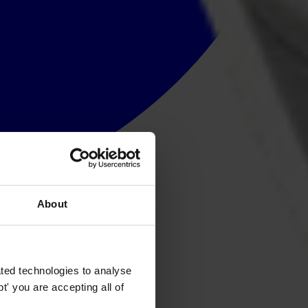
About
ted technologies to analyse
' you are accepting all of
ico según expertos y empresarios.