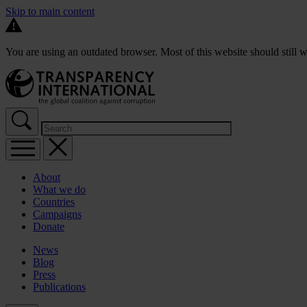
Skip to main content
You are using an outdated browser. Most of this website should still w
About
What we do
Countries
Campaigns
Donate
News
Blog
Press
Publications