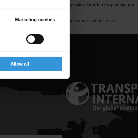
nce en la lucha contra la corrupción y más de dos tercios puntúan por
Marketing cookies
n contribuye a mantener la democracia en un estado de crisis
Allow all