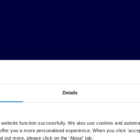
Details
website function successfully. We also use cookies and automa
offer you a more personalised experience. When you click 'accept
rios en base a la percepción de su nivel de corrupción en el sector públ
nd out more, please click on the 'About' tab.