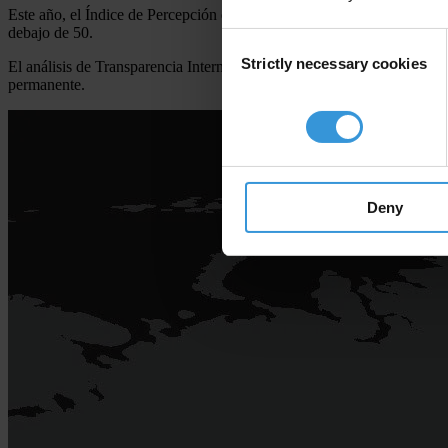
Este año, el Índice de Percepción de la Corrupción dibuja unpaisaje s
debajo de 50.
Consent
Strictly necessary cookies
Selection
El análisis de Transparencia Internacional indica que la corrupción no
permanente.
Deny