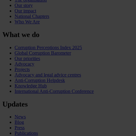
Our story
Our impact
National Chapters
Who We Are
What we do
Corruption Perceptions Index 2025
Global Corruption Barometer
Our priorities
Advocacy
Projects
Advocacy and legal advice centres
Anti-Corruption Helpdesk
Knowledge Hub
International Anti-Corruption Conference
Updates
News
Blog
Press
Publications