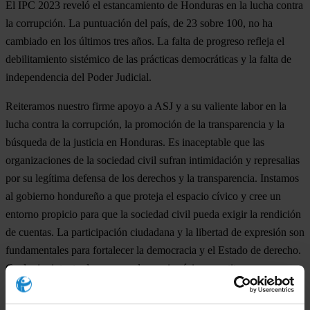
El IPC 2023 reveló el estancamiento de Honduras en la lucha contra
la corrupción. La puntuación del país, de 23 sobre 100, no ha
cambiado en los últimos tres años. La falta de progreso refleja el
debilitamiento sistémico de las prácticas democráticas y la falta de
independencia del Poder Judicial.
Reiteramos nuestro firme apoyo a ASJ y a su valiente labor en la
lucha contra la corrupción, la promoción de la transparencia y la
búsqueda de la justicia en Honduras. Es inaceptable que las
organizaciones de la sociedad civil sufran intimidación y represalias
por su legítima defensa de los derechos y la transparencia. Instamos
al gobierno hondureño a que proteja el espacio cívico y cree un
entorno propicio para que la sociedad civil pueda exigir la rendición
de cuentas. La participación ciudadana y la libertad de expresión son
fundamentales para fortalecer la democracia y el Estado de derecho.
Cualquier intento de socavar el espacio cívico constituye una
amenaza para la democracia.