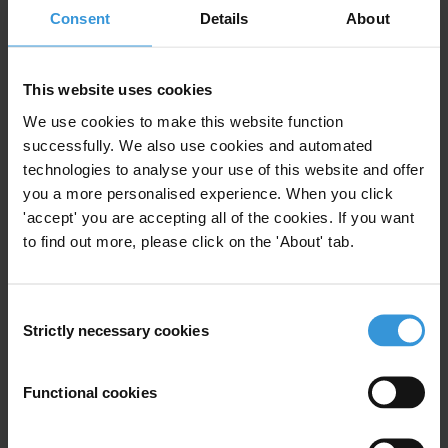
François Valérian, presidente de Transparencia Internacional, ha
Consent
Details
About
declarado:
"El gobierno hondureño debe dejar de difamar a organizaciones
This website uses cookies
como Transparencia Internacional y la Asociación para una
We use cookies to make this website function
Sociedad más Justa (ASJ) y permitir que las voces críticas señalen
successfully. We also use cookies and automated
las deficiencias del gobierno en la lucha contra la corrupción. Sólo
technologies to analyse your use of this website and offer
así se fomentará una sociedad más transparente. Cualquier acción
you a more personalised experience. When you click
que pueda poner en peligro la integridad y disminuir aún más el ya
'accept' you are accepting all of the cookies. If you want
reducido espacio cívico de la región, debe detenerse
to find out more, please click on the 'About' tab.
inmediatamente".
Para cualquier consulta de prensa, póngase en contacto con:
Consent
press@transparency.org
Strictly necessary cookies
Selection
Functional cookies
Subscribe to our weekly newsletter