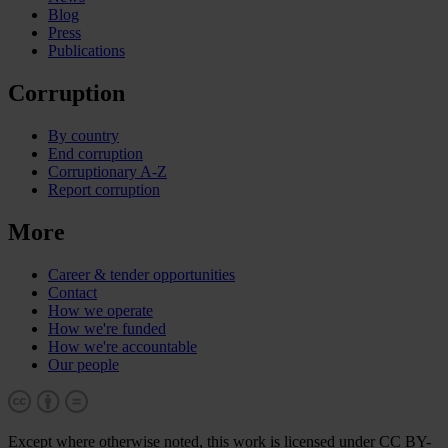
Blog
Press
Publications
Corruption
By country
End corruption
Corruptionary A-Z
Report corruption
More
Career & tender opportunities
Contact
How we operate
How we're funded
How we're accountable
Our people
Except where otherwise noted, this work is licensed under CC BY-