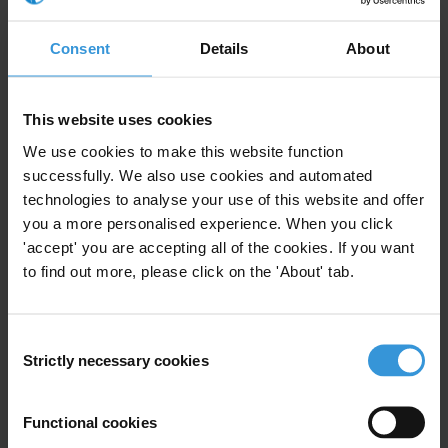
Sin embargo, garantizar la seguridad de las operaciones
anticorrupción y de sus agentes no debe confundirse con
Consent
Details
About
restricciones al trabajo de periodistas. Aunque haya sido sustraída de
forma ilegal, a partir del momento en que tuvo acceso a información
de interés público, el deber de la prensa es publicarla, respetando
This website uses cookies
siempre los límites legales y éticos. Cabe recordar que la actuación
We use cookies to make this website function
periodística es uno de los pilares esenciales de la propia lucha contra
successfully. We also use cookies and automated
la corrupción.
technologies to analyse your use of this website and offer
you a more personalised experience. When you click
Para cumplir con su misión de luchar contra la corrupción,
'accept' you are accepting all of the cookies. If you want
Transparencia Internacional Brasil coopera con expertos,
to find out more, please click on the 'About' tab.
funcionarios públicos, líderes empresariales y sociales en la mejora
de leyes, instituciones y prácticas en pro de la integridad.
Seguiremos luchando para unir las instituciones y la sociedad
Consent
brasileña en busca de estas transformaciones esenciales para un
Strictly necessary cookies
Selection
enfrentamiento a la corrupción exitoso y sostenible.
Functional cookies