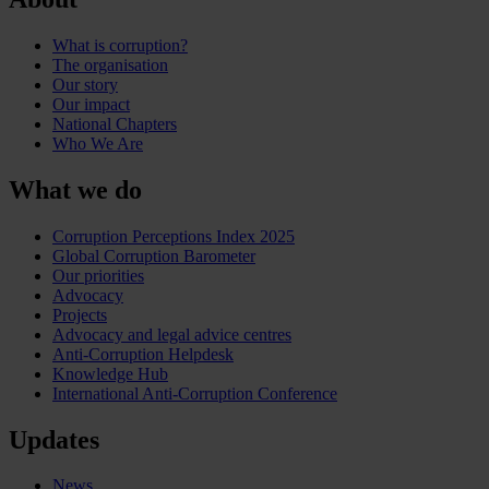
What is corruption?
The organisation
Our story
Our impact
National Chapters
Who We Are
What we do
Corruption Perceptions Index 2025
Global Corruption Barometer
Our priorities
Advocacy
Projects
Advocacy and legal advice centres
Anti-Corruption Helpdesk
Knowledge Hub
International Anti-Corruption Conference
Updates
News