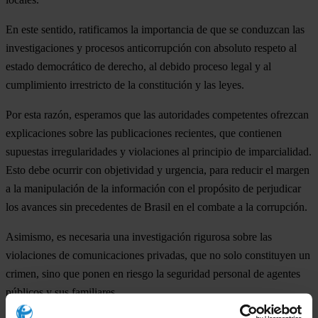
En este sentido, ratificamos la importancia de que se conduzcan las
investigaciones y procesos anticorrupción con absoluto respeto al
estado democrático de derecho, al debido proceso legal y al
cumplimiento irrestricto de la constitución y las leyes.
Por esta razón, esperamos que las autoridades competentes ofrezcan
explicaciones sobre las publicaciones recientes, que contienen
supuestas irregularidades y violaciones al principio de imparcialidad.
Esto debe ocurrir con objetividad y urgencia, para reducir el margen
a la manipulación de la información con el propósito de perjudicar
los avances sin precedentes de Brasil en el combate a la corrupción.
Asimismo, es necesaria una investigación rigurosa sobre las
violaciones de comunicaciones privadas, que no solo constituyen un
crimen, sino que ponen en riesgo la seguridad personal de agentes
públicos y sus familiares.