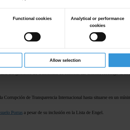
osiciones que permiten la reserva en la investigación en estos casos pr
eco ha demostrado una preocupante disposición a permitir que fiscales 
Functional cookies
Analytical or performance
cookies
ara Rubén Zamora y Gómez. El gobierno debe tomar más medidas para det
eclarado:
Allow selection
racia que ayuda a exigir responsabilidades a los dirigentes. Las dete
e del gobierno de Guatemala de silenciar las críticas, restringir la lib
 Corrupción de Transparencia Internacional hasta situarse en un mínim
nsuelo Porras
a pesar de su inclusión en la Lista de Engel.