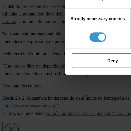
El debido proceso en sus casos también se ha visto vulnerado. Las disp
Consent
dificulta la preparación de la defensa. Además, el gobierno guatemalt
Strictly necessary cookies
Selection
Unidos
- continúen liderando la institución.
Transparencia Internacional pide un proceso judicial transparente p
libertades de expresión y de prensa en Guatemala.
Delia Ferreira Rubio, presidenta de Transparencia Internacional, ha d
Deny
"Una prensa libre e independiente es una piedra angular de la democ
nueva erosión de los derechos fundamentales y un nuevo intento por part
Nota para
los editores
Desde 2012, Guatemala ha descendido en el Índice de Percepción de la
https://www.transparency.org/e...
En mayo, el presidente
volvió a nombrar a la fiscal general María Co