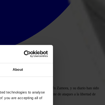
About
presidente de El Periódico, José Rubén Zamora, y su diario han sido
ted technologies to analyse
rrestos señalan un patrón preocupante de ataques a la libertad de
' you are accepting all of