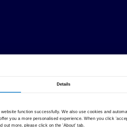
Details
ntes detenciones de figuras prominentes en Guatemala. El periodista y 
website function successfully. We also use cookies and automa
 Gómez fue detenida en relación con el caso contra Rubén Zamora. Sus a
offer you a more personalised experience. When you click 'accept
a.
nd out more, please click on the 'About' tab.