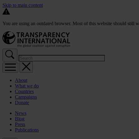
Skip to main content
You are using an outdated browser. Most of this website should still w
About
What we do
Countries
Campaigns
Donate
News
Blog
Press
Publications