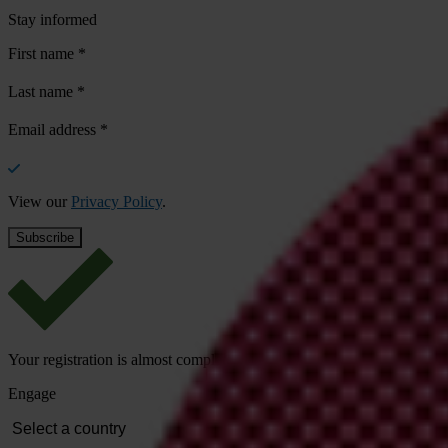
Stay informed
First name
*
Last name
*
Email address
*
View our
Privacy Policy
.
Your registration is almost complete. Please go to your inbox and conf
Engage