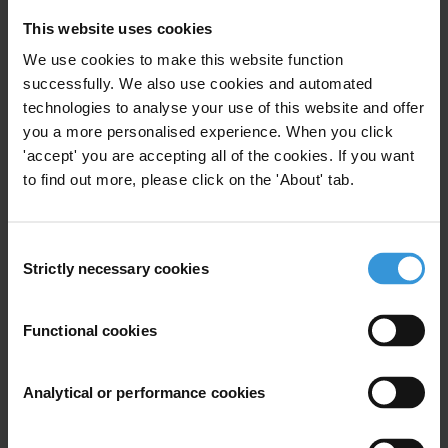
que no poseen este tipo de programas. Si bien existe un amplio
This website uses cookies
acceso a las herramientas para combatir la corrupción en las
empresas, estas deben acelerar su implementación.
We use cookies to make this website function
successfully. We also use cookies and automated
La falta de confianza en la ética corporativa que se evidenció
technologies to analyse your use of this website and offer
durante la actual crisis económica hace más urgente aún la necesidad
you a more personalised experience. When you click
de promover mecanismos contra la corrupción como parte integral
'accept' you are accepting all of the cookies. If you want
de las operaciones de una compañía.
to find out more, please click on the 'About' tab.
“Combatir exitosamente la corrupción significa buenos resultados
económicos. Es hora de que las compañías se enfrenten a la
Consent
posibilidad de pagar multas millonarias y de perder en el largo plazo
Strictly necessary cookies
Selection
la confianza de sus clientes y accionistas”, agregó Labelle. Los
directores ejecutivos con visión de futuro ya están actuando
Functional cookies
enérgicamente contra la corrupción y reduciendo los riesgos para
asegurar el crecimiento sostenible de sus empresas, basado en la
Analytical or performance cookies
integridad como eje de sus operaciones.
La integridad corporativa es mucho más que la sostenibilidad de los