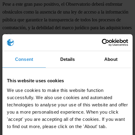
Pese a este gran paso positivo, el Observatorio deberá enfrentar
obstáculos como la ausencia de una ley de acceso a la información
pública que garantice la transparencia de todos los procesos de
contratación, y la debilidad del marco jurídico para las adquisiciones
públicas.
El grado de éxito de esta iniciativa, dependerá de que mientras que
el congreso salvadoreño crea reformas normativas, el Ministerio de
Consent
Details
About
Obras Públicas así como las entidades que serán observadas trabajen
paralelamente para crear sus propias normas de acceso y otros
mecanismos que permitan monitorear la transparencia de la licitación
This website uses cookies
y adjudicación. Estos a su vez, deberán ser complementados con
We use cookies to make this website function
mecanismos de auditoria social que ya están en curso.
successfully. We also use cookies and automated
technologies to analyse your use of this website and offer
###
you a more personalised experience. When you click
'accept' you are accepting all of the cookies. If you want
Transparency International es la organización mundial de la
to find out more, please click on the 'About' tab.
sociedad civil líder en la lucha contra la corrupción.