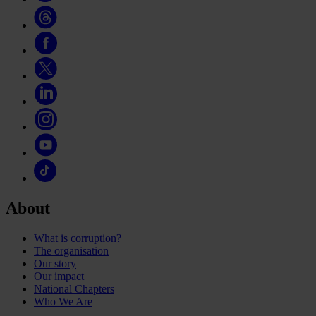
About
What is corruption?
The organisation
Our story
Our impact
National Chapters
Who We Are