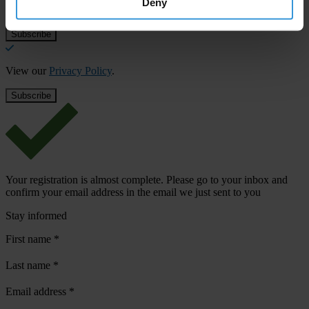
Deny
Email address
*
View our
Privacy Policy
.
Your registration is almost complete. Please go to your inbox and
confirm your email address in the email we just sent to you
Stay informed
First name
*
Last name
*
Email address
*