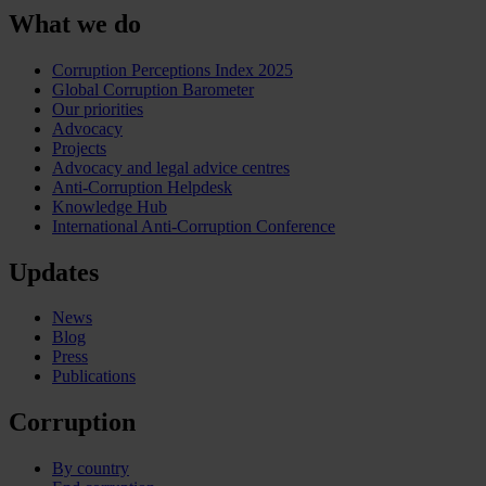
What we do
Corruption Perceptions Index 2025
Global Corruption Barometer
Our priorities
Advocacy
Projects
Advocacy and legal advice centres
Anti-Corruption Helpdesk
Knowledge Hub
International Anti-Corruption Conference
Updates
News
Blog
Press
Publications
Corruption
By country