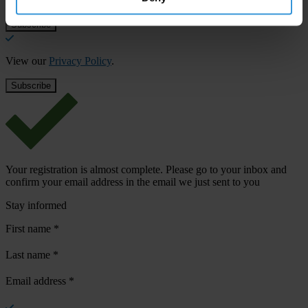
View our
Privacy Policy
.
Your registration is almost complete. Please go to your inbox and
confirm your email address in the email we just sent to you
Stay informed
First name
*
Last name
*
Email address
*