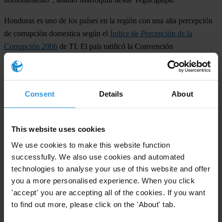
Honduras es uno de los países en la región con una alta percepción
de corrupción domestica según el
Índice de Percepción de la
Corrupción 2006
de TI. El país ratificó la Convención
Interamericana contra la Corrupción en 1998 y ha cualificado para
ayuda externa debido a los pasos tomados en contra de la
corrupción. Los avances del país peligran si no se garantiza el
Consent
Details
About
derecho de acceso a la información.
###
This website uses cookies
Transparency International es la organización global de la sociedad
We use cookies to make this website function
civil que lidera la lucha contra la corrupción.
successfully. We also use cookies and automated
technologies to analyse your use of this website and offer
you a more personalised experience. When you click
For any press enquiries please contact
'accept' you are accepting all of the cookies. If you want
to find out more, please click on the 'About' tab.
En Centroamérica:
Manfredo Marroquín, Coordinador Regional para Centroamérica.