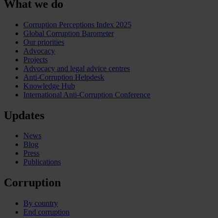
What we do
Corruption Perceptions Index 2025
Global Corruption Barometer
Our priorities
Advocacy
Projects
Advocacy and legal advice centres
Anti-Corruption Helpdesk
Knowledge Hub
International Anti-Corruption Conference
Updates
News
Blog
Press
Publications
Corruption
By country
End corruption