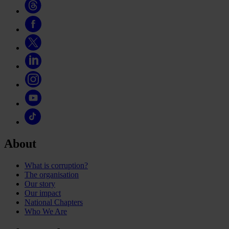
About
What is corruption?
The organisation
Our story
Our impact
National Chapters
Who We Are