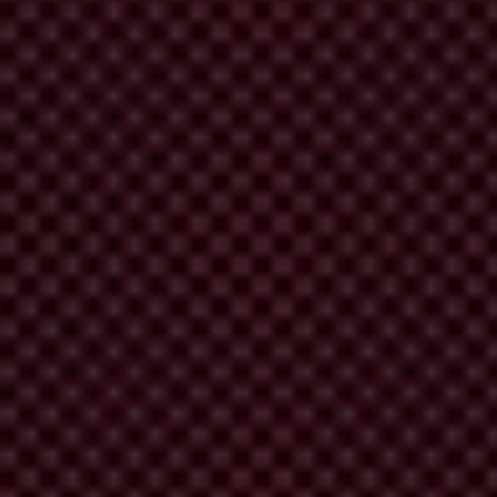
 de supervisión son débiles, y la confianza ciudadana es escasa.
ora podemos aplicar, y sabemos que incluso en tiempos de crisis hay
er así los servicios de salud a quienes más lo necesitan.
 más riesgo de corrupción.
 ciento de todo el dinero gastado en adquisiciones a nivel mundial se
dos específicamente con la adquisición de equipos médicos.
s se están comprando y a qué precio.
dentes aumenta la presión sobre los procesos de adquisición -de por
 extorsión con precios inusualmente elevados.
sus beneficios, los corruptos no serán capaces de aumentar
os en hospitales y centros de salud. En un intento de sacar provecho