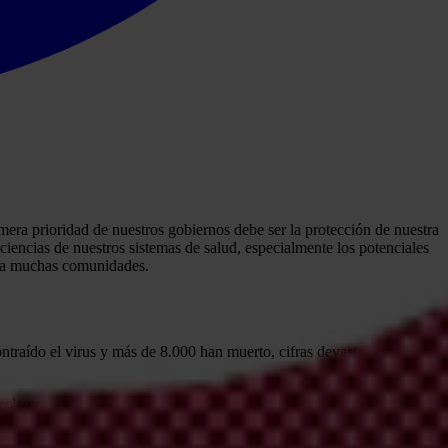
mera prioridad de nuestros gobiernos debe ser la protección de nuestra
encias de nuestros sistemas de salud, especialmente los potenciales
ia a muchas comunidades.
ntraído el virus y más de 8.000 han muerto, cifras devastadoras que
 reclaman atención médica. Muchos países se enfrentan a la escasez de
demia del corona virus no están disponibles.