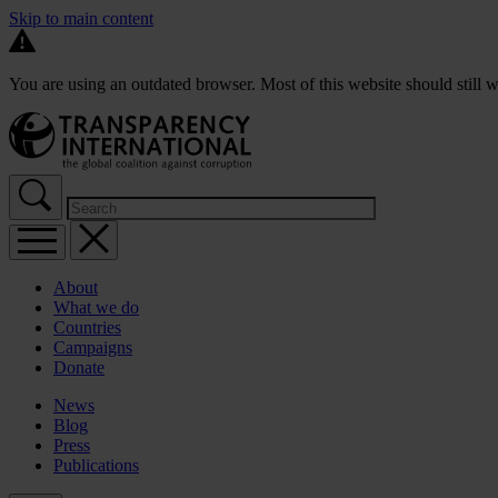
Skip to main content
You are using an outdated browser. Most of this website should still w
About
What we do
Countries
Campaigns
Donate
News
Blog
Press
Publications