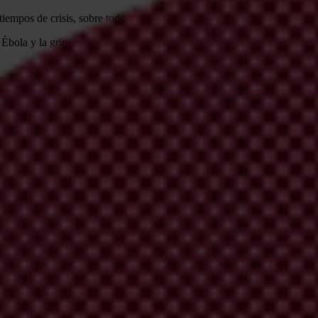
n tiempos de crisis, sobre todo cuando las instituciones y los mecanismos
 Ébola y la gripe porcina, nos han permitido aprender lecciones que ah
puede ayudar a fortalecer nuestra respuesta global a la pandemia y ofrec
es, con frecuencia, uno de las sectores más vulnerables y dónde existe
(UNODC por sus siglas en inglés),
aproximadamente entre el 10 y 25 por
or ciento de los casos de corrupción en el sector salud están relaciona
s que permitan a la ciudadanía conocer qué se está comprando, a quiéne
RECIOS
s y suministros médicos debido al coronavirus. Esta situación sin prece
s de que los gobiernos no tienen más alternativa que pagar, acudan a la
 mitigar estos riesgos. Si logramos que no puedan ocultarse y esconder 
es a los gobiernos.
tes para las manos también está contribuyendo a la escasez de suministr
los precios para los consumidores ordinarios.