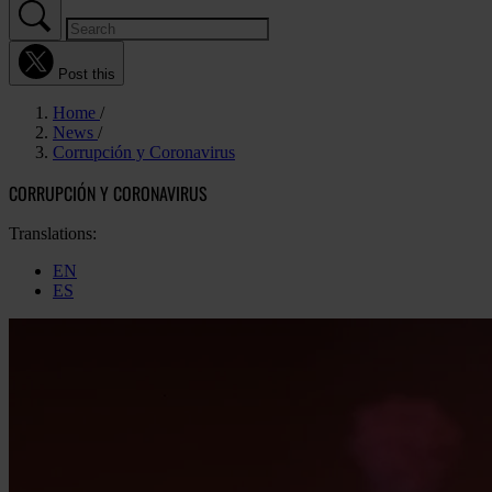
Post this
Home
News
Corrupción y Coronavirus
CORRUPCIÓN Y CORONAVIRUS
Translations:
EN
ES