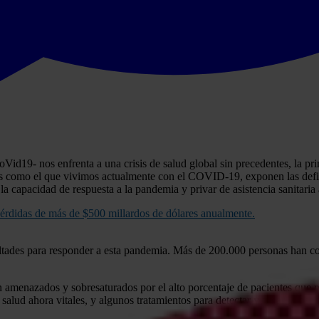
id19- nos enfrenta a una crisis de salud global sin precedentes, la pri
s como el que vivimos actualmente con el COVID-19, exponen las defici
la capacidad de respuesta a la pandemia y privar de asistencia sanitar
pérdidas de más de $500 millardos de dólares anualmente.
ultades para responder a esta pandemia. Más de 200.000 personas han co
en amenazados y sobresaturados por el alto porcentaje de pacientes que
alud ahora vitales, y algunos tratamientos para detectar y tratar la pan