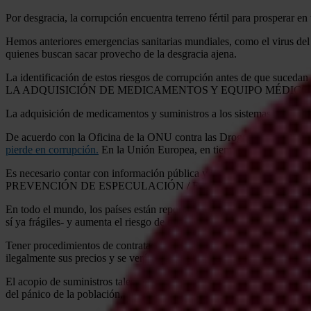
Por desgracia, la corrupción encuentra terreno fértil para prosperar e
Hemos anteriores emergencias sanitarias mundiales, como el virus del
quienes buscan sacar provecho de la desgracia ajena.
La identificación de estos riesgos de corrupción antes de que sucedan 
LA ADQUISICIÓN DE MEDICAMENTOS Y EQUIPO MÉDICO
La adquisición de medicamentos y suministros a los sistemas de salud 
De acuerdo con la Oficina de la ONU contra las Drogas y el Delito 
pierde en corrupción.
En la Unión Europea, en tiempos sin crisis,
28 p
Es necesario contar con información pública y bases de datos abierta
PREVENCIÓN DE ESPECULACIÓN / ELEVACIÓN EN LOS P
En todo el mundo, los países están reportando escasez de medicamento
sí ya frágiles- y aumenta el riesgo de que los proveedores, a sabienda
Tener procedimientos de contratación abiertos y transparentes ayuda a
ilegalmente sus precios y se verán obligados a cobrar precios razonabl
El acopio de suministros tales como macarillas, guantes y desinfectan
del pánico de la población,
algunos comerciantes han estado inflando 