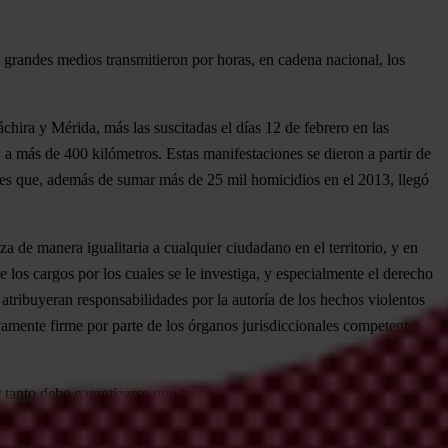
s grandes medios transmitieron por horas, en cadena nacional, los
chira y Mérida, más las suscitadas el días 12 de febrero en las
 a más de 400 kilómetros. Estas manifestaciones se dieron a partir de
alles que, además de sumar más de 25 mil homicidios en el 2013, llegó
 de manera igualitaria a cualquier ciudadano en el territorio, y en
 los cargos por los cuales se le investiga, y especialmente el derecho
atribuyeran responsabilidades por la autoría de los hechos violentos
ivamente firme por parte de los órganos jurisdiccionales competentes,
r tanto debe garantizarse que las personas en situación de detención
na detenida.