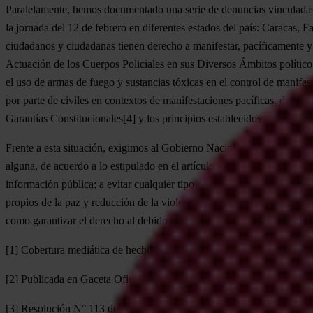
Paralelamente, hemos documentado una serie de denuncias vinculadas a
la jornada del 12 de febrero en diferentes estados del país: Caracas,
ciudadanos y ciudadanas tienen derecho a manifestar, pacíficamente y s
Actuación de los Cuerpos Policiales en sus Diversos Ámbitos político t
el uso de armas de fuego y sustancias tóxicas en el control de manifes
por parte de civiles en contextos de manifestaciones pacíficas, deriv
Garantías Constitucionales[4] y los principios establecidos en el Có
Frente a esta situación, exigimos al Gobierno Nacional la garantía pl
alguna, de acuerdo a lo estipulado en el artículo 19 de la Constitució
información pública; a evitar cualquier tipo de criminalización de la pr
propios de la paz y reducción de la violencia; evitar emitir juicios de
como garantizar el derecho al debido proceso a todas las personas que 
[1] Cobertura mediática de hechos de violencia podría violar artículo
[2] Publicada en Gaceta Oficial Extraordinaria N° 6.013 de fecha 23 
[3] Resolución N° 113 del Ministerio del Poder Popular para Relacione