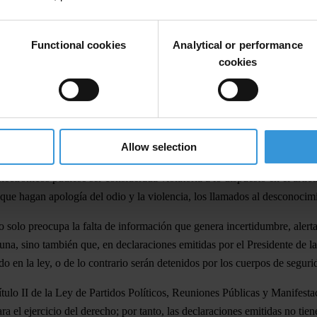
omunicación nacional, se producía mientras en las grandes ciudades del
Functional cookies
Analytical or performance
s y un número aún no determinado de detenidos.
cookies
e en el derecho de acceso a la información, establecido en la Declara
de Venezuela, no solo responsabilizan al Estado de garantizar el acceso
 comunicado de Conatel (Comisión de Responsabilidad Social en Radio y T
Allow selection
endo los lamentables hechos de violencia generados en algunos lugares es
electrónicos pudiese ser considerada violatoria a lo dispuesto en el artí
ue hagan apología del odio y la violencia, los llamados al desconocimien
solo preocupa la falta de información que genera incertidumbre, alerta,
lguna, sino también que, en declaraciones emitidas por el Presidente de 
do en la ley, o de lo contrario serán detenidos por los cuerpos de seguri
 Título II de la Ley de Partidos Políticos, Reuniones Públicas y Manif
a el ejercicio del derecho; por tanto, las declaraciones emitidas no ti