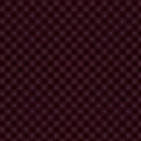
ión ante hechos de violencia por parte de cuerpos policiales durante
rdamos que según el Artículo 68 de la Carta Magna, establece que los
ncordancia con el numeral 9 del artículo 21 de las Normas Sobre la
encia ciudadana en reuniones públicas y manifestaciones[3]), se prohíbe
scritos a cuerpos de seguridad del Estado que permiten su utilización
lación, de acuerdo a lo previsto en la Ley Orgánica de Amparos y
e las Naciones Unidas[5]. A las piedras no se responde con balas.
uiridas, para el ejercicio de los derechos humanos sin discriminación
eva y garantice el ejercicio del derecho al libre acceso a la
rso oficial que en gesto y verbo sea coherente con los principios
alizadas por las autoridades competentes y autorizadas para ello, así
instituciones destinadas para ello.
e abril de 2011.