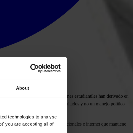
About
l pasado lunes, cuando manifestaciones estudiantiles han derivado en
cho que genere confianza en los resultados y no un manejo político
ted technologies to analyse
' you are accepting all of
ción nacionales, regionales, internacionales e internet que mantiene