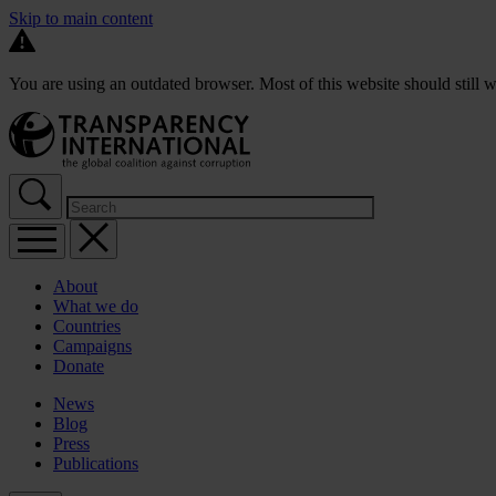
Skip to main content
You are using an outdated browser. Most of this website should still w
About
What we do
Countries
Campaigns
Donate
News
Blog
Press
Publications