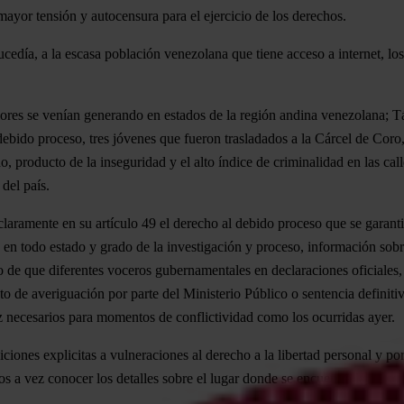
 mayor tensión y autocensura para el ejercicio de los derechos.
cedía, a la escasa población venezolana que tiene acceso a internet, lo
riores se venían generando en estados de la región andina venezolana; Tá
debido proceso, tres jóvenes que fueron trasladados a la Cárcel de Coro,
o, producto de la inseguridad y el alto índice de criminalidad en las c
 del país.
aramente en su artículo 49 el derecho al debido proceso que se garantiza
a en todo estado y grado de la investigación y proceso, información sobre
o de que diferentes voceros gubernamentales en declaraciones oficiales, 
nto de averiguación por parte del Ministerio Público o sentencia definit
z necesarios para momentos de conflictividad como los ocurridas ayer.
ciones explicitas a vulneraciones al derecho a la libertad personal y po
 a vez conocer los detalles sobre el lugar donde se encuentra la perso