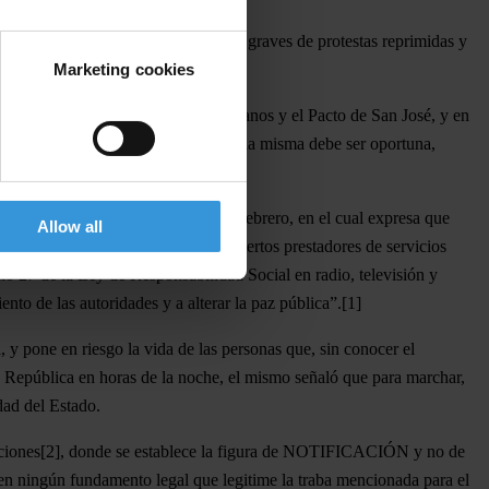
 país se suscitaban acontecimientos graves de protestas reprimidas y
Marketing cookies
ción Universal de los Derechos Humanos y el Pacto de San José, y en
 universal a la información sino que la misma debe ser oportuna,
elevisión) el día miércoles 11 de febrero, en el cual expresa que
Allow all
pecíficos del país, por parte de ciertos prestadores de servicios
culo 27 de la Ley de Responsabilidad Social en radio, televisión y
to de las autoridades y a alterar la paz pública”.[1]
 y pone en riesgo la vida de las personas que, sin conocer el
la República en horas de la noche, el mismo señaló que para marchar,
dad del Estado.
estaciones[2], donde se establece la figura de NOTIFICACIÓN y no de
enen ningún fundamento legal que legitime la traba mencionada para el