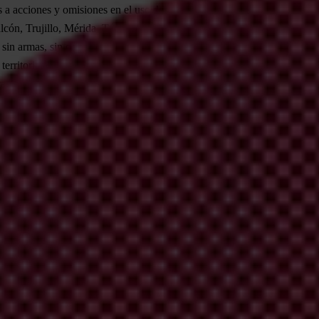
 acciones y omisiones en el uso desproporcionado de la fuerza y actuac
 Falcón, Trujillo, Mérida, Táchira, Carabobo y Aragua. Al respecto reco
in armas, sin otros requisitos establecidos en la ley, por lo que (en co
erritoriales para garantizar el orden público, la paz social y la conviv
taciones pacíficas. Su uso, y ello incluye la omisión de funcionarios ad
a en vulneraciones a los derechos humanos reconocidos en nuestra legis
digo de Conducta para Funcionarios encargados de hacer cumplir la Ley d
ena que debe ofrecer el Estado, en cumplimiento de sus obligaciones adq
n de la República Bolivariana de Venezuela. Mas puntualmente, que promu
otesta y cualquier actor social que ejerza este derecho; incluir un discu
 valor sobre los hechos sin que se hayan culminado las investigaciones re
se encuentran en estado de detención y bajo el resguardo del Estado en 
 27 de la Ley de Responsabilidad Social. http://ow.ly/tBjRZ
de diciembre de 2010.
s Interiores y Justicia, publicada en Gaceta Oficial N° 39.658, del 18 d