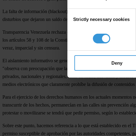
La falta de información (blackout) de los más importantes medios de c
Consent
Strictly necessary cookies
disturbios que dejaron un saldo de tres fallecidos, más de 20 herido
Selection
Transparencia Venezuela rechaza el bloqueo informativo y recuerda qu
los artículos 58 y 108 de la Constitución de la República Bolivariana 
veraz, imparcial y sin censura.
El aislamiento informativo se generó a partir de la circulación de un
Deny
"observa con preocupación que la cobertura mediática que están recibi
privados, nacionales y regionales, tanto en radio, televisión y medios 
medios electrónicos que claramente prohíbe la difusión de contenidos q
Para el ejercicio de los derechos humanos en los actuales momentos no 
transcurrir de los hechos, permanecían en las calles sin prevención a
protestar o movilizarse se tendrá que pedir permiso, según lo estableci
Sobre este punto, hacemos referencia a lo que está establecido en el
permiso susceptible de aprobación por las autoridades competentes, par