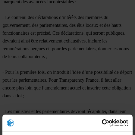
marquent des avancées incontestables :
- Le contenu des déclarations d’intérêts des membres du
gouvernement, des parlementaires, des élus locaux et des hauts
fonctionnaires est précisé. Ces déclarations, qui seront publiques,
devraient ainsi être relativement exhaustives, inclure les
rémunérations perçues et, pour les parlementaires, donner les noms
de leurs collaborateurs ;
- Pour la première fois, on introduit l’idée d’une possibilité de déport
pour les parlementaires. Pour Transparency France, il faut aller
encore plus loin que l’amendement actuel et inscrire cette obligation
dans la loi ;
- Les ministres et les parlementaires devront récapituler, dans leur
déclaration de fin de mandat, l’ensemble des revenus perçus pendant
la durée de leur mandat ;