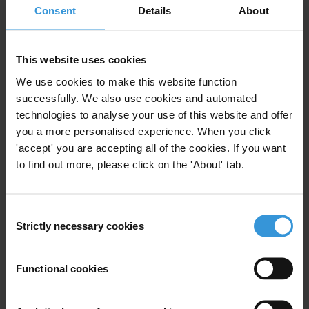
Consent
Details
About
- La question de l’encadrement du lobbying en dehors du Parlement
est enfin abordée : la Haute autorité pourra établir des lignes
directrices encadrant les relations entre les représentants d’intérêts et
This website uses cookies
les différentes institutions qu’elle est chargée de contrôler ;
We use cookies to make this website function
successfully. We also use cookies and automated
- Les règles sur le financement des partis politiques, notamment via
technologies to analyse your use of this website and offer
les micro-partis, ont été renforcées ;
you a more personalised experience. When you click
'accept' you are accepting all of the cookies. If you want
- Les associations anti-corruption habilitées à saisir la Haute autorité
to find out more, please click on the 'About' tab.
feront l’objet d’un agrément par la Haute autorité, et non par
l’exécutif.
Consent
Strictly necessary cookies
Selection
Lors de son audition par la Commission des lois, Transparency
International France avait aussi attiré l’attention des députés sur les
Functional cookies
moyens dont disposera la Haute autorité pour remplir pleinement ses
missions. Bien que les conditions de transmission d’informations par
l’administration fiscale à la Haute autorité aient été renforcées et