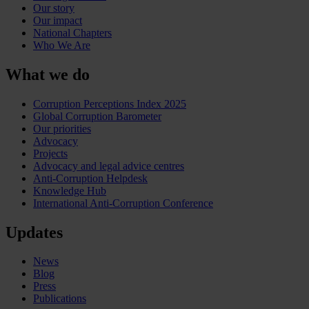
Our story
Our impact
National Chapters
Who We Are
What we do
Corruption Perceptions Index 2025
Global Corruption Barometer
Our priorities
Advocacy
Projects
Advocacy and legal advice centres
Anti-Corruption Helpdesk
Knowledge Hub
International Anti-Corruption Conference
Updates
News
Blog
Press
Publications