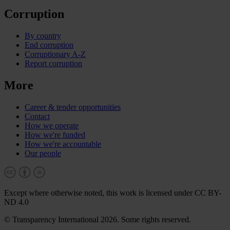
Corruption
By country
End corruption
Corruptionary A-Z
Report corruption
More
Career & tender opportunities
Contact
How we operate
How we're funded
How we're accountable
Our people
Except where otherwise noted, this work is licensed under CC BY-
ND 4.0
© Transparency International 2026. Some rights reserved.