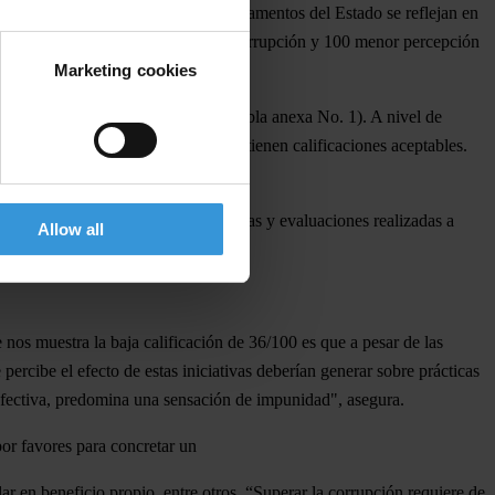
del poder público y en diferentes estamentos del Estado se reflejan en
0
(siendo 0 mayor percepción de corrupción y 100 menor percepción
Marketing cookies
9 países
y
superior a la de 12
(ver tabla anexa No. 1). A nivel de
upción al interior del gobierno, obtienen calificaciones aceptables.
l promedio de los resultados encuestas y evaluaciones realizadas a
Allow all
nos muestra la baja calificación de 36/100 es que a pesar de las
ercibe el efecto de estas iniciativas deberían generar sobre prácticas
 efectiva, predomina una sensación de impunidad", asegura.
or favores para concretar un
lar en beneficio propio, entre otros. “Superar la corrupción requiere de