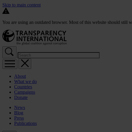
Skip to main content
You are using an outdated browser. Most of this website should still w
About
What we do
Countries
Campaigns
Donate
News
Blog
Press
Publications