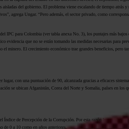
 aisladas del gobierno. El problema viene escalando de tiempo atrás y no t
ctivos”, agrega Ungar. “Pero además, el sector privado, como corresp
n del IPC para Colombia (ver tabla anexa No. 3),
los puntajes más bajos
lico evidencia que no se están tomando las medidas necesarias para preve
o el minero. El crecimiento económico trae grandes beneficios, pero ta
r lugar
, con una puntuación de 90, alcanzada gracias a eficaces sistema
ficación se ubican Afganistán, Corea del Norte y Somalia
, países en los 
l Índice de Percepción de la Corrupción. Por esta razón los resultados 
o de 0 a 10 como en años anteriores.