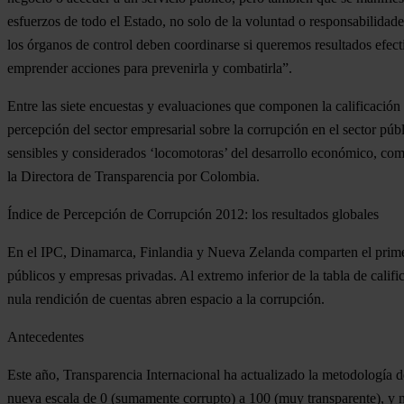
esfuerzos de todo el Estado, no solo de la voluntad o responsabilidades
los órganos de control deben coordinarse si queremos resultados efe
emprender acciones para prevenirla y combatirla”.
Entre las siete encuestas y evaluaciones que componen la calificació
percepción del sector empresarial sobre la corrupción en el sector púb
sensibles y considerados ‘locomotoras’ del desarrollo económico, com
la Directora de Transparencia por Colombia.
Índice de Percepción de Corrupción 2012: los resultados globales
En el IPC,
Dinamarca, Finlandia y Nueva Zelanda comparten el prime
públicos y empresas privadas.
Al extremo inferior de la tabla de cali
nula rendición de cuentas abren espacio a la corrupción.
Antecedentes
Este año, Transparencia Internacional ha actualizado la metodología de
nueva escala de 0 (sumamente corrupto) a 100 (muy transparente), y n