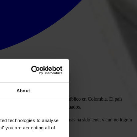
About
rcepción de corrupción en el sector público en Colombia. El país
en el
puesto 94
entre 176 países evaluados
.
vela que la aplicación de estas reformas ha sido lenta y aun no logran
ted technologies to analyse
' you are accepting all of