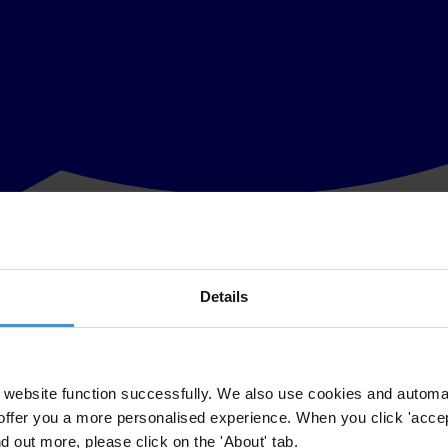
Details
ulgado hoy por Transparency International,
revelan un alto nivel de pe
de corrupción y 100 menor percepción de corrupción), lo que lo ubica 
upción en el país durante los últimos años, el resultado del IPC 2012 re
website function successfully. We also use cookies and automa
offer you a more personalised experience. When you click 'accept
nd out more, please click on the 'About' tab.