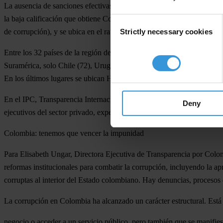
La ausencia de sanciones efectivas y rápidas frente a casos de corrupc
la baja calificación que obtiene Colombia en el Índice de Percepció
Consent
Strictly necessary cookies
de corrupción), y se ubica en el rango inferior de la tabla de califica
Selection
Entre los 32 países de la región de las Américas evaluados,
Colombia s
Suramérica, solo
Chile (72), Uruguay (72) y Brasil (43),
que recientem
En los últimos lugares se ubican Honduras, Paraguay, Haití y Venezue
En el IPC, Transparencia Internacional evalúa los
niveles de percepció
Deny
ejecutivos del sector privado, expertos y analistas de riesgo.
Colombia: tenemos que vencer la impunidad
Para Elisabeth Ungar, Directora Ejecutiva de Transparencia por Colomb
reformas institucionales para combatir la corrupción, incluyendo la ap
corruptas al interior del Estado colombiano. Hay denuncias, procesos
La corrupción en Colombia ha alcanzado un carácter estructural. Está
negocio o acceder a un servicio público, pero también que se manifiesta