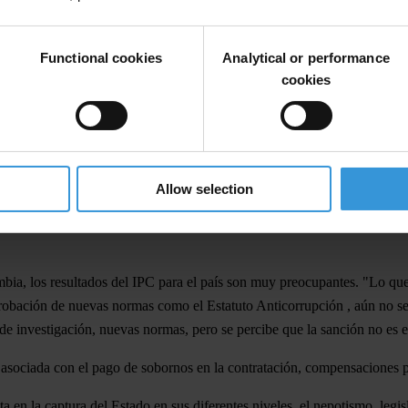
ión y la prevalencia de prácticas de abuso del poder en todas las ramas 
n de Corrupción (IPC) 2012. Colombia obtiene un puntaje
de 36 sobre 10
Functional cookies
Analytical or performance
ciones, ocupando el
puesto 94 entre 176 países evaluados.
cookies
e encuentra en el grupo con calificaciones deficientes, menor a la de
1
ente ha enfrentado con sanciones ejemplarizantes los escándalos de corr
la.
n de corrupción en el sector público
en un país específico, basado en e
Allow selection
ia, los resultados del IPC para el país son muy preocupantes. "Lo que 
robación de nuevas normas como el Estatuto Anticorrupción , aún no se p
 de investigación, nuevas normas, pero se percibe que la sanción no es
 asociada con el pago de sobornos en la contratación, compensaciones p
 en la captura del Estado en sus diferentes niveles, el nepotismo, legis