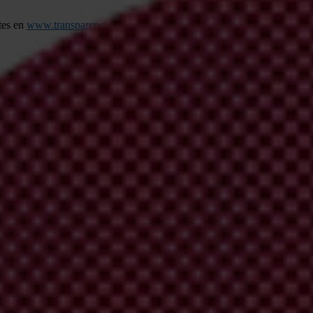
tes en
www.transparenciacolombia.org.co
.