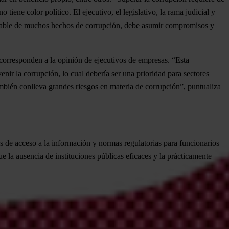
iene color político. El ejecutivo, el legislativo, la rama judicial y
onsable de muchos hechos de corrupción, debe asumir compromisos y
 corresponden a la opinión de ejecutivos de empresas
. “Esta
nir la corrupción, lo cual debería ser una prioridad para sectores
mbién conlleva grandes riesgos en materia de corrupción”, puntualiza
s de acceso a la información y normas regulatorias para funcionarios
que la ausencia de instituciones públicas eficaces y la prácticamente
no son comparables con los del año anterior. El cambio se refleja en la