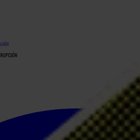
pción
RRUPCIÓN