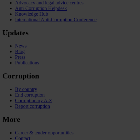
Advocacy and legal advice centres
Anti-Corruption Helpdesk
Knowledge Hub
International Anti-Corruption Conference
Updates
News
Blog
Press
Publications
Corruption
By country
End corruption
Corruptionary A-Z
Report corruption
More
Career & tender opportunities
Contact