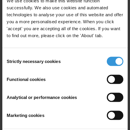
We use cookies to make this website function
es decir, entre 0 y 10.
successfully. We also use cookies and automated
technologies to analyse your use of this website and offer
Por último, para determinar las puntuaciones del IPC se promedian
you a more personalised experience. When you click
todos losvalores estandarizados de cada país.
'accept' you are accepting all of the cookies. If you want
to find out more, please click on the 'About' tab.
Para el cálculo del IPC 2011 se utilizaron 17 fuentes de datos
provenientes de 17 investigaciones producidas por 13
organizaciones internacionales de alto prestigio, las cuales a su vez
Consent
Strictly necessary cookies
se nutren de las opiniones de inversionistas, expertos externos y
Selection
personalidades del mundo académico. Para la República
Dominicana se usaron las fuentes números 4, 5, 7, 12, 15, 16, y 17
Functional cookies
de la lista que presentamos a continuación.
Las fuentes de información que alimentan la elaboración del IPC
Analytical or performance cookies
son las siguientes:
Marketing cookies
1. African Development Bank Governance Ratings 2010
2. Asian Development Bank Country Performance Assessment 2010