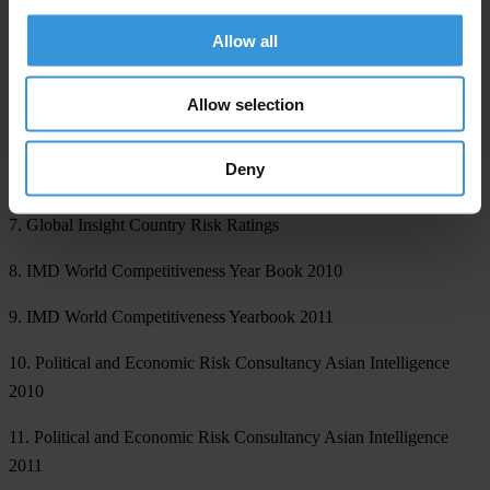
Allow all
3. Bertelsmann Foundation Sustainable Governance Indicators
4. Bertelsmann Foundation Transformation Index
Allow selection
5. Economist Intelligence Unit Country Risk Assessment
Deny
6. Freedom House Nations In Transit
7. Global Insight Country Risk Ratings
8. IMD World Competitiveness Year Book 2010
9. IMD World Competitiveness Yearbook 2011
10. Political and Economic Risk Consultancy Asian Intelligence
2010
11. Political and Economic Risk Consultancy Asian Intelligence
2011