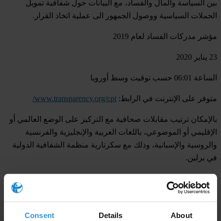
بين السياسة والمال والفساد، مع البيانات حول شفافية تمويل
الحملات السياسية ووصول الجمهور الى عملية اتخاذ القرار.
مؤشر مدركات الفساد لعام 2019
23 يناير 2020
الساعة 06:01 حسب توقيت وسط أوروبا
متوفر على الإنترنت في الرابط:
www.transparency.org/cpi/
بالإمكان ترتيب مقابلات صحافية مع التركيز على الوضع العالمي أو
الإقليمي أو الموضوعي، باللغات العربية والإنجليزية والفرنسية
والروسية والإسبانية، وذلك مع سكرتارية منظمة الشفافية الدولية
في برلين.
للإستفسارات على المستوى الوطني، يرجى الإتصال بفرع منظمة
الشفافية ذو الصلة، أما الإستفسارات المتعلقة بالولايات المتحدة،
يتعين توجيهها مباشرة الى السكرتارية.
Consent
Details
About