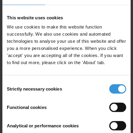
التحاليل والنتائج المحظورة على النشر متوفرة سلفا. ويرجى إرسال
رسالة عبر البريد الإلكتروني
press@transparency.org
This website uses cookies
لأية استفسارات صحفية، يرجى الإتصال مع:
We use cookies to make this website function
successfully. We also use cookies and automated
technologies to analyse your use of this website and offer
For any press enquiries please contact
you a more personalised experience. When you click
المكتب الإعلامي لسكرتاريا منظمة الشفافية الدولية
'accept' you are accepting all of the cookies. If you want
to find out more, please click on the 'About' tab.
Transparency International Secretariat Press Office
E:
press@transparency.org
T: +49 30 34 38 20 666
Consent
Strictly necessary cookies
Selection
Functional cookies
Subscribe to our weekly newsletter
First name
*
Analytical or performance cookies