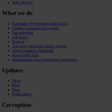
Who We Are
What we do
Corruption Perceptions Index 2025
Global Corruption Barometer
Our priorities
Advocacy
Projects
Advocacy and legal advice centres
Anti-Corruption Helpdesk
Knowledge Hub
International Anti-Corruption Conference
Updates
News
Blog
Press
Publications
Corruption