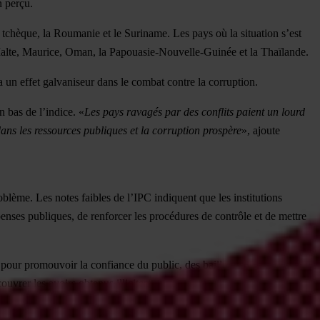
n perçu.
e tchèque, la Roumanie et le Suriname. Les pays où la situation s’est
, Malte, Maurice, Oman, la Papouasie-Nouvelle-Guinée et la Thaïlande.
un effet galvaniseur dans le combat contre la corruption.
 bas de l’indice. «
Les pays ravagés par des conflits paient un lourd
dans les ressources publiques et la corruption prospère
», ajoute
roblème. Les notes faibles de l’IPC indiquent que les institutions
penses publiques, de renforcer les procédures de contrôle et de mettre
t pour promouvoir la confiance du public, des bailleurs de fonds et des
couvrer les avoirs obtenus illicitement, on ne pourra pas enregistrer de