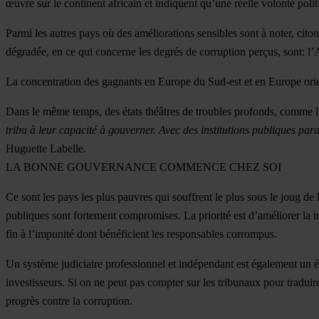
œuvre sur le continent africain et indiquent qu’une réelle volonté poli
Parmi les autres pays où des améliorations sensibles sont à noter, cito
dégradée, en ce qui concerne les degrés de corruption perçus, sont: l
La concentration des gagnants en Europe du Sud-est et en Europe orien
Dans le même temps, des états théâtres de troubles profonds, comme l’
tribu à leur capacité à gouverner. Avec des institutions publiques para
Huguette Labelle.
LA BONNE GOUVERNANCE COMMENCE CHEZ SOI
Ce sont les pays les plus pauvres qui souffrent le plus sous le joug de l
publiques sont fortement compromises. La priorité est d’améliorer la t
fin à l’impunité dont bénéficient les responsables corrompus.
Un système judiciaire professionnel et indépendant est également un élé
investisseurs. Si on ne peut pas compter sur les tribunaux pour traduire
progrès contre la corruption.