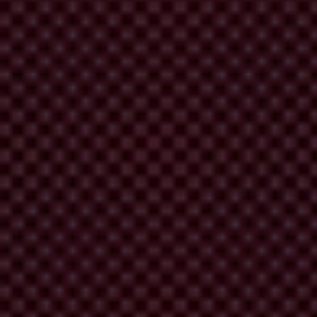
iste à développer des partenariats avec la société civile et les
 réformes tout en apportant leur expertise sur les questions techniques
breux gouvernements prennent de plus en plus de mesures pour
 les institutions publiques sont basées sur le népotisme plutôt que
ant que bailleurs de fonds importants en matière d’aide au
 dont le secteur public est victime des plus hauts niveaux de
.
rs publics sont relativement dénués de corruption, aidés en cela par
vile libre d’exercer son droit de contrôle.
es mieux notés dans l’IPC. Les pots-de-vin sont surtout versés par les
considérer la corruption dans les marchés à l’exportation comme une
investir leurs fonds accumulés de manière illicite. Ainsi, les