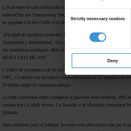
L’écart entre les perceptions des niveaux de corruption dans les pays ri
Consent
aujourd’hui par Transparency International, la coalition mondiale cont
Strictly necessary cookies
Selection
en jugulant à la fois l’offre et la demande de corruption.
«
En dépit de quelques avancées, la corruption continue de siphonner d
Transparency International. «
Les pays dont les notes sont les plus bas
des institutions publiques. Mais les pays les mieux notés doivent égalem
RÉSULTATS DE 2007
Deny
L’
Indice de perceptions de la corruption 2007
analyse les perceptions 
l’IPC. Ce dernier est un indice composite fondé sur 14 enquêtes et sond
10 (faible degré de corruption perçu).
La forte corrélation entre corruption et pauvreté reste évidente. 40% 
comme pays à faible revenu. La Somalie et le Myanmar obtiennent les no
Zélande.
Dans plusieurs pays d’Afrique, les notes sont plus hautes que par le pa