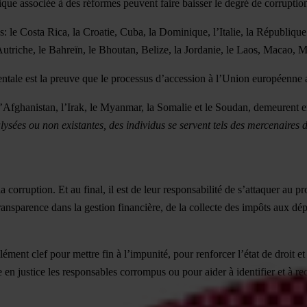
tique associée à des réformes peuvent faire baisser le degré de corruptio
ns: le Costa Rica, la Croatie, Cuba, la Dominique, l’Italie, la Républiqu
’Autriche, le Bahreïn, le Bhoutan, Belize, la Jordanie, le Laos, Macao
tale est la preuve que le processus d’accession à l’Union européenne a 
Afghanistan, l’Irak, le Myanmar, la Somalie et le Soudan, demeurent en
lysées ou non existantes, des individus se servent tels des mercenaires 
a corruption. Et au final, il est de leur responsabilité de s’attaquer au p
ransparence dans la gestion financière, de la collecte des impôts aux dé
ment clef pour mettre fin à l’impunité, pour renforcer l’état de droit e
 en justice les responsables corrompus ou pour aider à identifier et à re