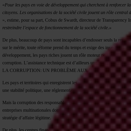
«
Pour les pays en voie de développement qui cherchent à renforcer la 
citoyens. Les organisations de la société civile jouent un rôle central
», estime, pour sa part, Cobus de Swardt, directeur de Transparency In
restreindre l’espace de fonctionnement de la société civile.»
De plus, beaucoup de pays sont incapables d’endosser seuls la respons
sur le mérite, toute réforme prend du temps et exige des investissemen
développement, les pays riches jouent un rôle moteur pour promouvoir u
corruption. L’assistance technique est d’ailleurs une des disposition
LA CORRUPTION: UN PROBLÈME AUX RACINES MONDIA
Les pays et territoires qui enregistrent les notes les plus élevées se 
une stabilité politique, une réglementation bien ancrée en ce qui concern
Mais la corruption des responsables publics de haut rang dans les pay
entreprises multinationales dont le siège social se trouve dans les pay
stratégie d’affaire légitime.
De plus, les centres financiers internationaux jouent un rôle pivot en a