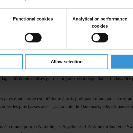
ches et dans les pays pauvres est toujours aussi net: c’est ce qui ressor
re la corruption. Les pays développés et les pays en voie de développeme
Functional cookies
Analytical or performance
cookies
e manière dramatique les ressources affectées à l’éducation, la santé et
ses en matière de corruption doivent prendre ces résultats avec le plus 
ent agir, en particulier pour sévir contre les activités de corruption da
Allow selection
du niveau de la corruption dans le secteur public de 180 pays et territoi
ages différents réalisés par des organismes indépendants. Il classe les 
des pays dont la note est inférieure à trois (indiquant donc que la cor
tes les plus basses avec 1,4. La note du Danemark, elle, est passée à 9
ssé, comme pour la Namibie, les Seychelles, l’Afrique du Sud et le Swazi