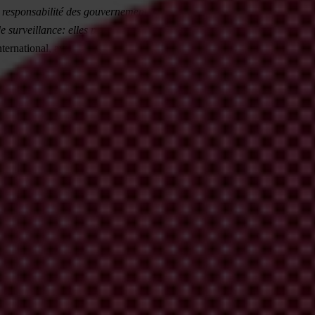
responsabilité des gouvernements, une autre stratégie fondamentale cons
 de surveillance: elles peuvent aider à stimuler la demande en faveur de
ternational, avant de souligner que «
force est de constater que de nom
abilité de mettre en œuvre des réformes. Dans les pays où historiquement
ts considérables en termes de ressources et d’assistance technique. En t
ne plus grande responsabilité et intégrité institutionnelle dans les pays
s clefs de la Convention des Nations Unies contre la corruption (CNUCC)
LES
trouvent en Europe, en Asie de l’Est et en Amérique du Nord. Leurs secteu
e les conflits d’intérêt et l’accès à l’information ainsi qu’une société ci
s pauvres comporte une dimension internationale qui implique les pays l
s les plus riches. Il est inacceptable que ces entreprises continuent de 
utorisant les responsables corrompus à se déplacer, à trouver refuge et à 