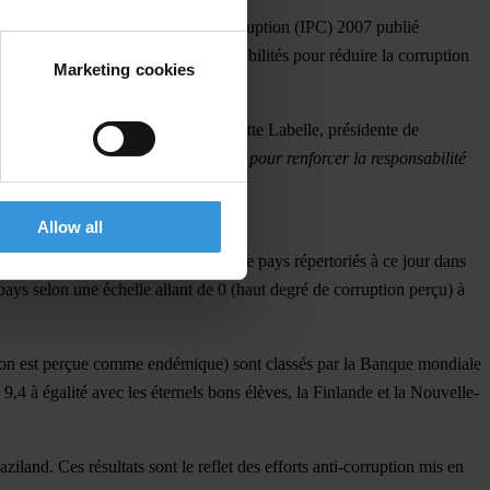
t de l’Indice de perceptions de la corruption (IPC) 2007 publié
nt doivent se partager les responsabilités pour réduire la corruption
Marketing cookies
 les infrastructures
», estime Huguette Labelle, présidente de
grand sérieux et agir dès maintenant pour renforcer la responsabilité
ns le secteur privé.
»
Allow all
res. Il s’agit du plus grand nombre de pays répertoriés à ce jour dans
pays selon une échelle allant de 0 (haut degré de corruption perçu) à
ruption est perçue comme endémique) sont classés par la Banque mondiale
,4 à égalité avec les éternels bons élèves, la Finlande et la Nouvelle-
land. Ces résultats sont le reflet des efforts anti-corruption mis en