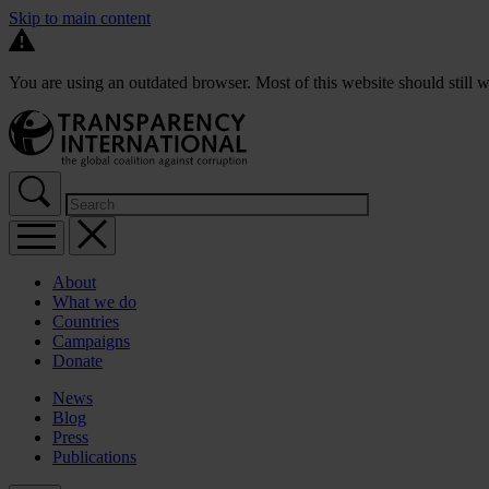
Skip to main content
You are using an outdated browser. Most of this website should still w
About
What we do
Countries
Campaigns
Donate
News
Blog
Press
Publications