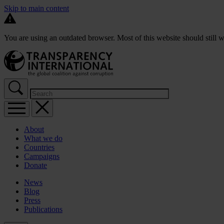
Skip to main content
You are using an outdated browser. Most of this website should still w
About
What we do
Countries
Campaigns
Donate
News
Blog
Press
Publications