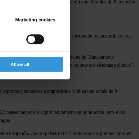
us esfuerzos anticorrupción, de acuerdo con el Índice de Percepción
Marketing cookies
enen menos posibilidades de reducir la corrupción, de acuerdo con los
tica”, dice Delia Ferreira Rubio, Presidenta de Transparency
Allow all
y la influencia indebida que se ejerce en nuestros sistemas políticos”.
de expertos y encuestas a empresarios. Utiliza una escala de 0
2 países mejoraron significativamente su puntuación, ente ellos
ragua.
anticorrupción. Cuatro países del G7 redujeron sus puntuaciones en