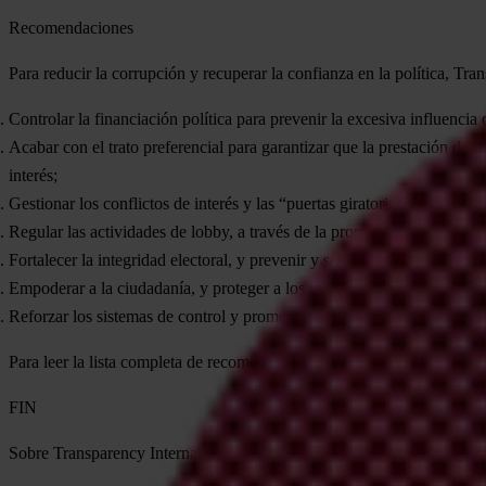
Recomendaciones
Para reducir la corrupción y recuperar la confianza en la política, Tr
Controlar la financiación política para prevenir la excesiva influencia d
Acabar con el trato preferencial para garantizar que la prestación de 
interés;
Gestionar los conflictos de interés y las “puertas giratorias”;
Regular las actividades de lobby, a través de la promoción del acceso
Fortalecer la integridad electoral, y prevenir y sancionar las campaña
Empoderar a la ciudadanía, y proteger a los activistas, los informantes 
Reforzar los sistemas de control y promover la separación de poderes.
Para leer la lista completa de recomendaciones, visitar
www.transpare
FIN
Sobre Transparency International