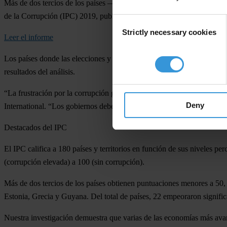
Más de dos tercios de los países —incluidas las economías más avanz
de la Corrupción (IPC) 2019, publicado hoy por Transparency Interna
Consent
Strictly necessary cookies
Selection
Leer el informe
Los países donde las elecciones y la financiación de los partidos polít
resultados del análisis.
“La frustración por la corrupción gubernamental y la falta de confianz
Deny
International. “Los gobiernos deben afrontar urgentemente el rol corrupt
Destacados del IPC
El IPC califica a 180 países y territorios en función de sus niveles pe
(corrupción elevada) a 100 (sin corrupción).
Más de dos tercios de los países obtienen puntuaciones menores a 50,
Estonia, Grecia y Guyana. Del total de países, 22 empeoraron signifi
Nuestra investigación demuestra que varias de las economías más avan