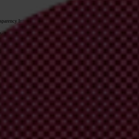
ansparency International recomienda a los gobiernos:
e los flujos de dinero en la política
servicios y la distribución de los recursos públicos no respondan a con
 transparente y amplio a los procesos de toma de decisiones;
s engañosas;
y los periodistas;
ncy.org/cpi2019