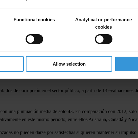
adas del mundo— muestran signos de estancamiento o de retrocesos en s
tional.
Functional cookies
Analytical or performance
cookies
icos son sometidos a la influencia indebida de intereses particulares, ti
a en las instituciones refleja la necesidad de una mayor integridad polí
Allow selection
or de los grandes capitales en la financiación de los partidos políticos 
rcibidos de corrupción en el sector público, a partir de 13 evaluaciones 
 con una puntuación media de solo 43. En comparación con 2012, solo 2
cativamente en este mismo periodo, entre ellos Australia, Canadá y Nica
zadas no pueden darse por satisfechas si quieren mantener su impulso 