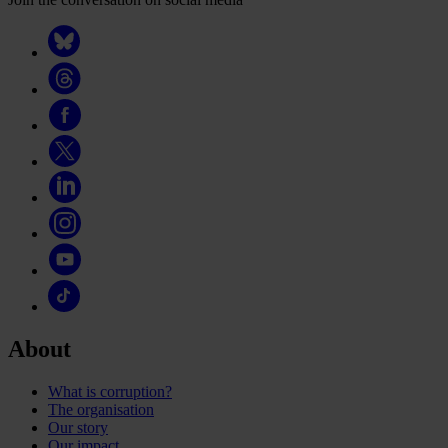
About
What is corruption?
The organisation
Our story
Our impact