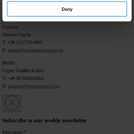
T: +1 703 220 8391
Deny
E:
merquicia@transparency.org
Caracas:
Dayana García
T: +58 212 576 0863
E:
prensa@transparencia.org.ve
.
Berlín:
Gypsy Guillén Kaiser
T: +49 30 343820662
E:
ggkaiser@transparency.org
Subscribe to our weekly newsletter
First name
*