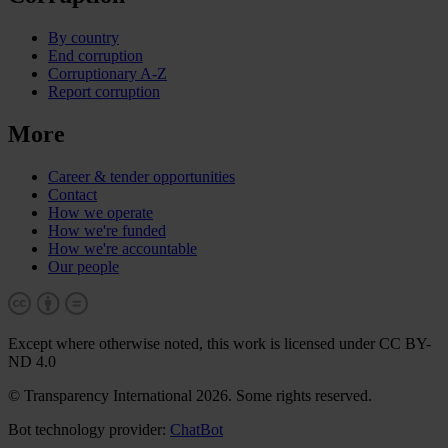
By country
End corruption
Corruptionary A-Z
Report corruption
More
Career & tender opportunities
Contact
How we operate
How we're funded
How we're accountable
Our people
Except where otherwise noted, this work is licensed under CC BY-
ND 4.0
© Transparency International 2026. Some rights reserved.
Bot technology provider:
ChatBot