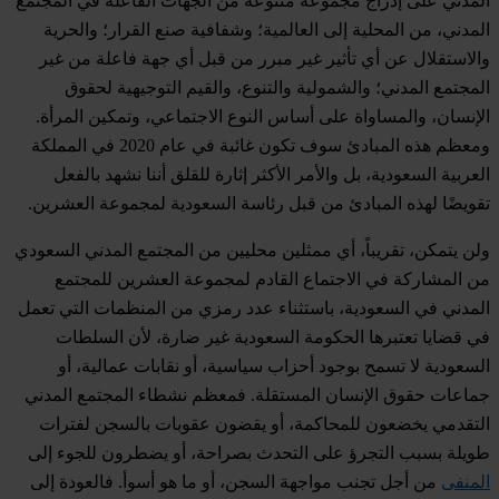
المدني على إدراج مجموعة متنوعة من الجهات الفاعلة في المجتمع
المدني، من المحلية إلى العالمية؛ وشفافية صنع القرار؛ والحرية
والاستقلال عن أي تأثير غير مبرر من قبل أي جهة فاعلة من غير
المجتمع المدني؛ والشمولية والتنوع، والقيم التوجيهية لحقوق
الإنسان، والمساواة على أساس النوع الاجتماعي، وتمكين المرأة.
ومعظم هذه المبادئ سوف تكون غائبة في عام 2020 في المملكة
العربية السعودية، بل والأمر الأكثر إثارة للقلق أننا نشهد بالفعل
تقويضًا لهذه المبادئ من قبل رئاسة السعودية لمجموعة العشرين.
ولن يتمكن، تقريباً، أي ممثلين محليين من المجتمع المدني السعودي
من المشاركة في الاجتماع القادم لمجموعة العشرين للمجتمع
المدني في السعودية، باستثناء عدد رمزي من المنظمات التي تعمل
في قضايا تعتبرها الحكومة السعودية غير ضارة، لأن السلطات
السعودية لا تسمح بوجود أحزاب سياسية، أو نقابات عمالية، أو
جماعات حقوق الإنسان المستقلة. فمعظم نشطاء المجتمع المدني
التقدمي يخضعون للمحاكمة، أو يقضون عقوبات بالسجن لفترات
طويلة بسبب التجرؤ على التحدث بصراحة، أو يضطرون للجوء إلى
المنفى
من أجل تجنب مواجهة السجن، أو ما هو أسوأ. فالعودة إلى