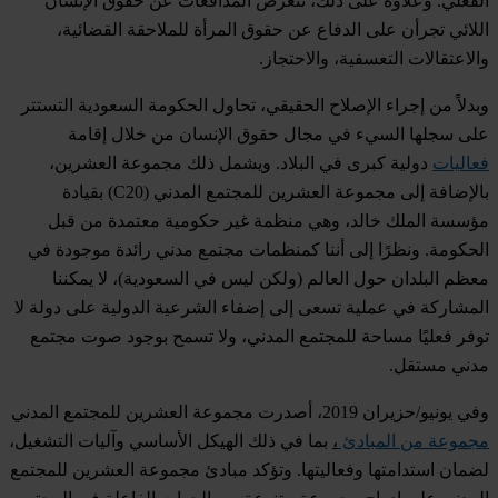
الفعلي. وعلاوة على ذلك، تتعرض المدافعات عن حقوق الإنسان
اللائي تجرأن على الدفاع عن حقوق المرأة للملاحقة القضائية،
والاعتقالات التعسفية، والاحتجاز.
وبدلاً من إجراء الإصلاح الحقيقي، تحاول الحكومة السعودية التستتر
على سجلها السيء في مجال حقوق الإنسان من خلال إقامة
فعاليات
دولية كبرى في البلاد. ويشمل ذلك مجموعة العشرين،
بالإضافة إلى مجموعة العشرين للمجتمع المدني (C20) بقيادة
مؤسسة الملك خالد، وهي منظمة غير حكومية معتمدة من قبل
الحكومة. ونظرًا إلى أننا كمنظمات مجتمع مدني رائدة موجودة في
معظم البلدان حول العالم (ولكن ليس في السعودية)، لا يمكننا
المشاركة في عملية تسعى إلى إضفاء الشرعية الدولية على دولة لا
توفر فعليًا مساحة للمجتمع المدني، ولا تسمح بوجود صوت مجتمع
مدني مستقل.
وفي يونيو/حزيران 2019، أصدرت مجموعة العشرين للمجتمع المدني
مجموعة من المبادئ
،
بما في ذلك الهيكل الأساسي وآليات التشغيل،
لضمان استدامتها وفعاليتها. وتؤكد مبادئ مجموعة العشرين للمجتمع