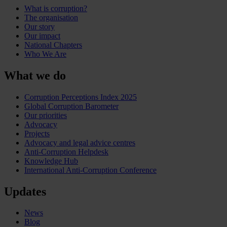
What is corruption?
The organisation
Our story
Our impact
National Chapters
Who We Are
What we do
Corruption Perceptions Index 2025
Global Corruption Barometer
Our priorities
Advocacy
Projects
Advocacy and legal advice centres
Anti-Corruption Helpdesk
Knowledge Hub
International Anti-Corruption Conference
Updates
News
Blog