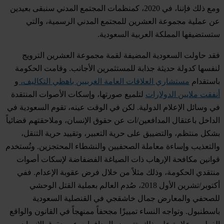
ومع ذلك فإننا، في 2020، كمنظمات المجتمع المدني سنبقى بعيدين
عن عملية مجموعة العشرين للمجتمع المدني الرسمية، والتي
ستستضيفها المملكة العربية السعودية.
فقد حاولت السعودية المضيفة لقمة مجموعة العشرين الترويج
لنفسها كدولة حديثة جذابة للمستثمرين الأجانب. وقامت الحكومة
باستقدام
مستشاري العلاقات العامة الغربيين باهظي التكاليف،
و
أنفقت ملايين الدولارات
لتلميع صورتها، وإسكات الأصوات المنتقدة
في وسائل الإعلام الدولية. لكن في الوقت عينه، تقوم السعودية في
الداخل باعتقال المدافعين/ات عن حقوق الإنسان، وملاحقتهم قضائياً
بشكل منتظم، والتضييق على حرية التعبير، وتقييد حرية التنقل،
والتعذيب وإساءة معاملة الصحفيين والنشطاء المحتجزين. وتُستخدم
قوانين مكافحة الإرهاب ذات الصياغة الفضفاضة لإسكات أصوات
منتقدي الحكومة، وذلك مثلاً من خلال فرض عقوبة الإعدام. ففي
أكتوبر/تشرين الأول 2018، صُدم العالم بعملية القتل الوحشي
للصحفي والمعارض جمال خاشقجي في القنصلية السعودية
باسطنبول. وتواجه النساء تمييزًا مجحفاً ممنهجاً في القانون والواقع