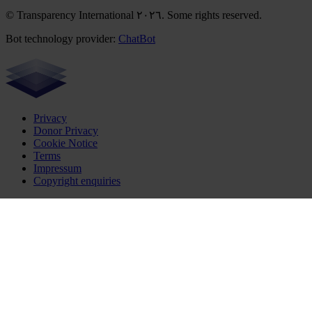
© Transparency International ٢٠٢٦. Some rights reserved.
Bot technology provider:
ChatBot
Privacy
Donor Privacy
Cookie Notice
Terms
Impressum
Copyright enquiries