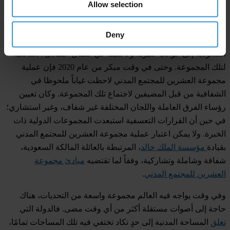
Allow selection
حق، لكن في بلد كالسعودية، يُحظر فيه كل التجمعات، بما في ذلك
المظاهرات السلمية، لا يوجد أي احتمال لاحترام هذا الحق الأساسي.
Deny
وتفتقر عملية مجموعة العشرين للمجتمع المدني التي تقودها
السعودية إلى جوانب كثيرة، ولا سيما في ضمان المبادئ الأساسية
لتلك المجموعة. وحتى في وقت مبكر من عام 2020 فإن عملية
مجموعة العشرين للمجتمع المدني لاحظت غياباً ملحوظا في
الشفافية من قبل المضيفين لاجتماع تلك المجموعة. وكان تعيين
رؤساء الفرق العاملة واللجان المختلفة غير شفاف، وغير استشاري؛
في حين أن القرارات التعسفية استبعدت المجموعات الدولية ذات
الخبرة. ولا يمكن اعتبار عملية مجموعة العشرين للمجتمع المدني
بقيادة
مؤسسة الملك خالد
، المرتبطة بالعائلة المالكة السعودية،
شفافة وشاملة وتشاركية، وفقاً لما تقتضيه
مبادئ مجموعة
العشرين للمجتمع المدني
.
وفي وقت يواجه فيه العالم مجموعة واسعة من التحديات، هناك
حاجة إلى أصوات مستقلة أكثر من أي وقت مضى. فالدولة التي
تغلق
المساحة المدنية إلى حدٍ تكاد تختفي فيه تلك المساحات تمامًا،