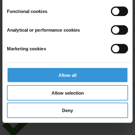
Functional cookies
Your registration is almost complete. Please go to your inbox and
Analytical or performance cookies
confirm your email address in the email we just sent to you
Stay informed
Marketing cookies
First name
*
Last name
*
Allow all
Email address
*
Allow selection
View our
Privacy Policy
.
Deny