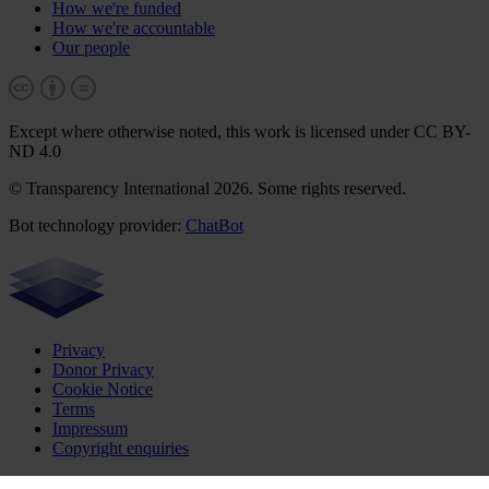
How we're funded
How we're accountable
Our people
Except where otherwise noted, this work is licensed under CC BY-
ND 4.0
© Transparency International 2026. Some rights reserved.
Bot technology provider:
ChatBot
Privacy
Donor Privacy
Cookie Notice
Terms
Impressum
Copyright enquiries