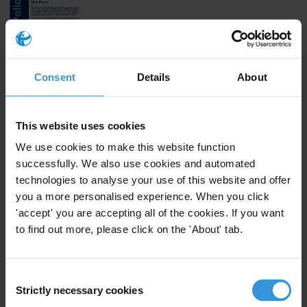
Download
Consent
Details
About
Subscribe to our weekly newsletter
This website uses cookies
We use cookies to make this website function
First name
*
successfully. We also use cookies and automated
Last name
*
technologies to analyse your use of this website and offer
you a more personalised experience. When you click
Email address
*
'accept' you are accepting all of the cookies. If you want
to find out more, please click on the 'About' tab.
View our
Privacy Policy
.
Consent
Strictly necessary cookies
Selection