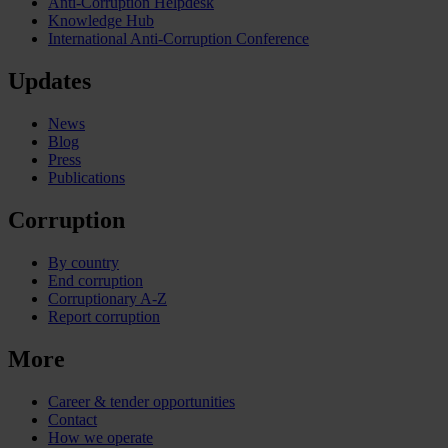
Anti-Corruption Helpdesk
Knowledge Hub
International Anti-Corruption Conference
Updates
News
Blog
Press
Publications
Corruption
By country
End corruption
Corruptionary A-Z
Report corruption
More
Career & tender opportunities
Contact
How we operate