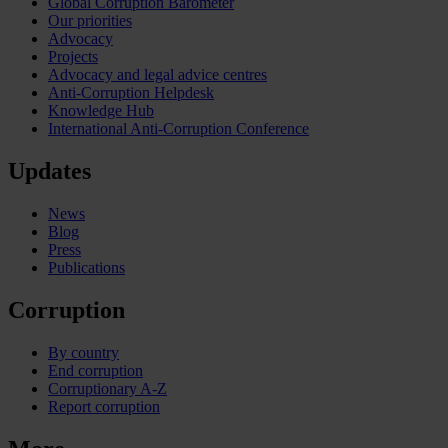
Global Corruption Barometer
Our priorities
Advocacy
Projects
Advocacy and legal advice centres
Anti-Corruption Helpdesk
Knowledge Hub
International Anti-Corruption Conference
Updates
News
Blog
Press
Publications
Corruption
By country
End corruption
Corruptionary A-Z
Report corruption