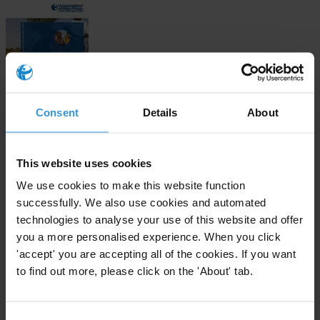
Consent
Details
About
Download
This website uses cookies
We use cookies to make this website function
Subscribe to our weekly newsletter
successfully. We also use cookies and automated
technologies to analyse your use of this website and offer
First name
*
you a more personalised experience. When you click
Last name
*
'accept' you are accepting all of the cookies. If you want
to find out more, please click on the 'About' tab.
Email address
*