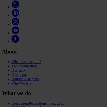
About
What is corruption?
The organisation
Our story
Our impact
National Chapters
Who We Are
What we do
Corruption Perceptions Index 2025