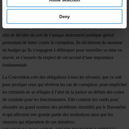
pour répondre aux préoccupations que les citoyens ont clairement
exprimées dans le Baromètre mondial sur la corruption.
Deny
Les pays signataires de la Convention seront présents lors de la
Conférence des Etats membres en Jordanie du 10 au 14 décembre
afin de décider du sort de l’unique instrument juridique global
permettant de lutter contre la corruption. Ils décideront du montant
du budget qu’ils s’engagent à débloquer pour surveiller sa mise en
œuvre, et s’assurer du respect de cet accord d’une importance
fondamentale.
La Convention crée des obligations à tous les niveaux, que ce soit
pour protéger ceux qui révèlent les cas de corruption, pour empêcher
les criminels de se réfugier à l’abri de la justice ou définir des codes
de conduite pour les fonctionnaires. Elle contient des outils pour
résoudre un grand nombre des problèmes identifiés par le Baromètre
et qui affectent une grande partie des institutions ainsi que les
citoyens qui dépendent de ces dernières.