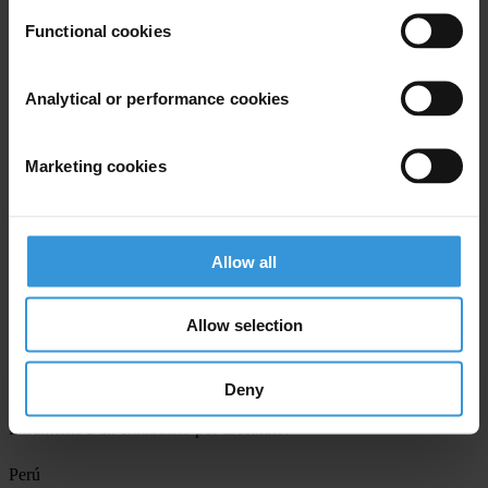
Guatemala
Functional cookies
"Millones de quetzales de impuestos desviados a campañas
electorales", presentado por Jennyffer Paredes, del Diario Prensa
Analytical or performance cookies
Libre, que demostró el financiamiento con dinero del Estado de las
campañas electorales de dos partidos políticos.
Marketing cookies
"Así lavó millones la banda de Portillo", escrito por Coralia Orantes
y Carlos Menocal, del diario Siglo XXI, que reveló prácticas de
lavado de dinero de altos funcionarios vinculados al ex presidente
Allow all
Alfonso Portillo, a través del Banco Crédito Hipotecario Nacional.
México
Allow selection
"Caso Sasayama", presentado por Omar Millán, del diario Frontera,
que demostró cómo la Procuraduría del Estado de Baja California,
Deny
en su afán de presentar resultados inmediatos, condenaron
falsamente a un ciudadano por asesinato.
Perú