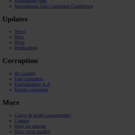
Knowledge Hub
International Anti-Corruption Conference
Updates
News
Blog
Press
Publications
Corruption
By country
End corruption
Corruptionary A-Z
Report corruption
More
Career & tender opportunities
Contact
How we operate
How we're funded