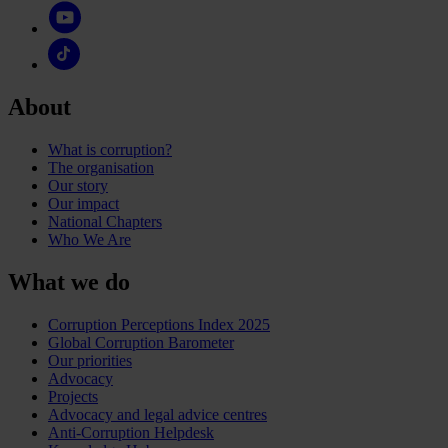
About
What is corruption?
The organisation
Our story
Our impact
National Chapters
Who We Are
What we do
Corruption Perceptions Index 2025
Global Corruption Barometer
Our priorities
Advocacy
Projects
Advocacy and legal advice centres
Anti-Corruption Helpdesk