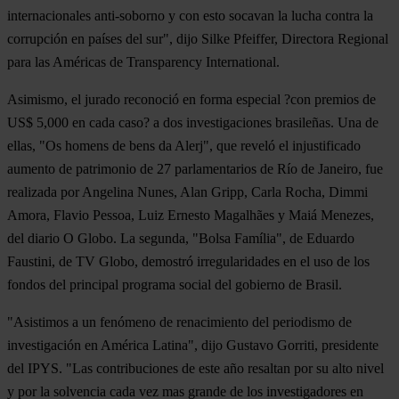
internacionales anti-soborno y con esto socavan la lucha contra la
corrupción en países del sur", dijo Silke Pfeiffer, Directora Regional
para las Américas de Transparency International.
Asimismo, el jurado reconoció en forma especial ?con premios de
US$ 5,000 en cada caso? a dos investigaciones brasileñas. Una de
ellas, "Os homens de bens da Alerj", que reveló el injustificado
aumento de patrimonio de 27 parlamentarios de Río de Janeiro, fue
realizada por Angelina Nunes, Alan Gripp, Carla Rocha, Dimmi
Amora, Flavio Pessoa, Luiz Ernesto Magalhães y Maiá Menezes,
del diario O Globo. La segunda, "Bolsa Família", de Eduardo
Faustini, de TV Globo, demostró irregularidades en el uso de los
fondos del principal programa social del gobierno de Brasil.
"Asistimos a un fenómeno de renacimiento del periodismo de
investigación en América Latina", dijo Gustavo Gorriti, presidente
del IPYS. "Las contribuciones de este año resaltan por su alto nivel
y por la solvencia cada vez mas grande de los investigadores en