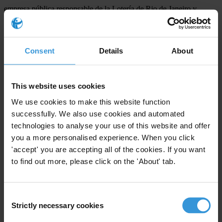
empresa pública responsable de la Lotería de Rio de Janeiro y
operador político del gobernante Partido de los Trabajadores.
Colombia
Consent
Details
About
"Los señores de las tierras", de Maria Teresa Ronderos, Carlos
Eduardo Huertas y César Molinares, de la revista Semana, que
reveló la apropiación de fincas y otras propiedades por paramilitares.
This website uses cookies
We use cookies to make this website function
Costa Rica
successfully. We also use cookies and automated
"Corrupción alcanza a tres expresidentes", investigado por Liliana
technologies to analyse your use of this website and offer
Carranza, Pilar Cisneros Gallo e Ignacio Santos Pasamontes de
you a more personalised experience. When you click
Telenoticias, Canal 7, referido a los pagos ilícitos de las compañías
'accept' you are accepting all of the cookies. If you want
Alcatel e Instrumentarium a ex presidentes de Costa Rica.
to find out more, please click on the 'About' tab.
El Salvador
"Anomalías en licitaciones de COSSAL", Rafael García, Diario La
Consent
Prensa Gráfica, que descubrió irregulares contratos de los
Strictly necessary cookies
Selection
organizadores de los XIX Juegos Centroamericanos y del Caribe.