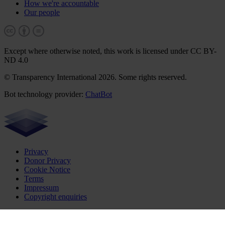
How we're accountable
Our people
Except where otherwise noted, this work is licensed under CC BY-
ND 4.0
© Transparency International 2026. Some rights reserved.
Bot technology provider:
ChatBot
Privacy
Donor Privacy
Cookie Notice
Terms
Impressum
Copyright enquiries