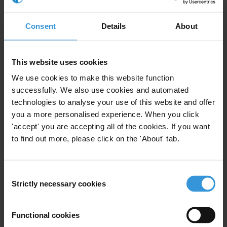
Sin embargo, la transacción suele ser posible gracias a la implicación
Consent
Details
About
de profesionales de muchos campos. Los intermediarios corruptos
ponen en contacto a donantes y a interesados generando un
ambiente de confianza mutua y reciprocidad; intentan dar una
This website uses cookies
apariencia legal a transacciones corruptas elaborando contratos
We use cookies to make this website function
legalmente ejecutables; y les ayudan a asegurarse de que disponen
successfully. We also use cookies and automated
de un chivo expiatorio en caso de ser descubiertos.
technologies to analyse your use of this website and offer
you a more personalised experience. When you click
“Las empresas y asociaciones profesionales de abogados, contables
'accept' you are accepting all of the cookies. If you want
y banqueros tienen la gran responsabilidad de emprender una acción
to find out more, please click on the 'About' tab.
más firme contra la corrupción,” afirmó David Nussbaum, director
general de Transparency International. “No obstante por su parte los
fiscales, auditores forenses y especialistas en el cumplimiento de la
Consent
ley, se pueden convertir en baluartes de una lucha victoriosa contra
Strictly necessary cookies
Selection
la corrupción.”
Transparency International recomienda:
Functional cookies