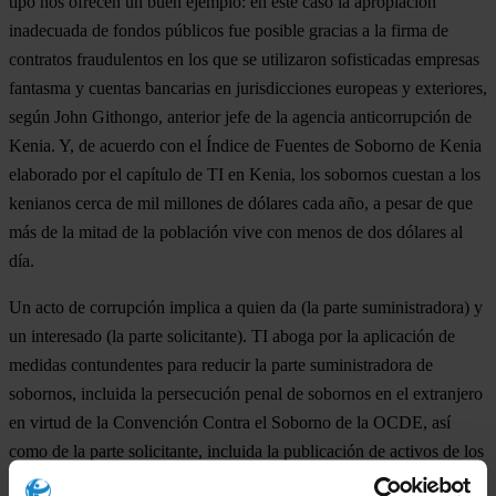
tipo nos ofrecen un buen ejemplo: en este caso la apropiación
inadecuada de fondos públicos fue posible gracias a la firma de
contratos fraudulentos en los que se utilizaron sofisticadas empresas
fantasma y cuentas bancarias en jurisdicciones europeas y exteriores,
según John Githongo, anterior jefe de la agencia anticorrupción de
Kenia. Y, de acuerdo con el Índice de Fuentes de Soborno de Kenia
elaborado por el capítulo de TI en Kenia, los sobornos cuestan a los
kenianos cerca de mil millones de dólares cada año, a pesar de que
más de la mitad de la población vive con menos de dos dólares al
día.
Un acto de corrupción implica a quien da (la parte suministradora) y
un interesado (la parte solicitante). TI aboga por la aplicación de
medidas contundentes para reducir la parte suministradora de
sobornos, incluida la persecución penal de sobornos en el extranjero
en virtud de la Convención Contra el Soborno de la OCDE, así
como de la parte solicitante, incluida la publicación de activos de los
funcionarios y la adopción de códigos de conducta