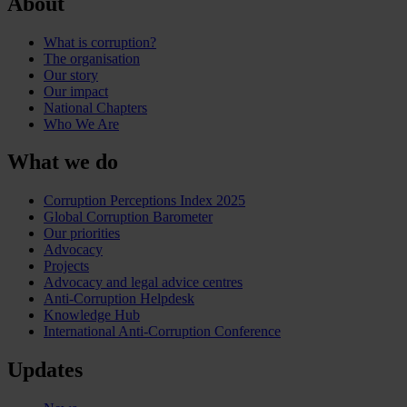
About
What is corruption?
The organisation
Our story
Our impact
National Chapters
Who We Are
What we do
Corruption Perceptions Index 2025
Global Corruption Barometer
Our priorities
Advocacy
Projects
Advocacy and legal advice centres
Anti-Corruption Helpdesk
Knowledge Hub
International Anti-Corruption Conference
Updates