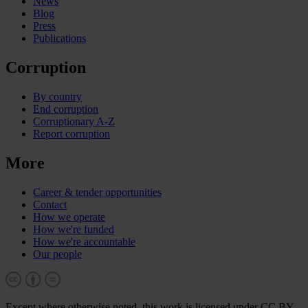
News
Blog
Press
Publications
Corruption
By country
End corruption
Corruptionary A-Z
Report corruption
More
Career & tender opportunities
Contact
How we operate
How we're funded
How we're accountable
Our people
Except where otherwise noted, this work is licensed under CC BY-