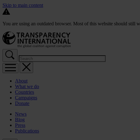
Skip to main content
You are using an outdated browser. Most of this website should still w
About
What we do
Countries
Campaigns
Donate
News
Blog
Press
Publications