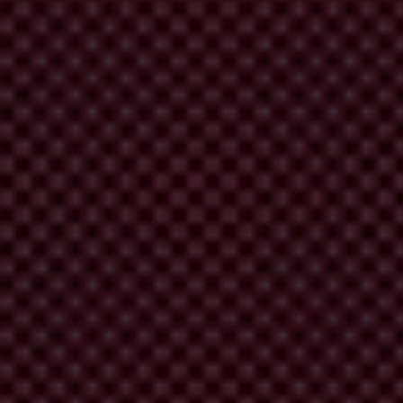
al, consulte la página web del IPC 2025:
sa de Transparencia Internacional al correo electrónico
l.
r mundial de la corrupción en el sector público. El índice asigna una
e 13 fuentes externas, incluidos el Banco Mundial, el Foro Económico
xpertos y empresarios, no del público.
llevada a cabo por el Centro Común de Investigación de la Comisión
n, consulte el siguiente artículo:
El ABC del IPC: Cómo se calcula