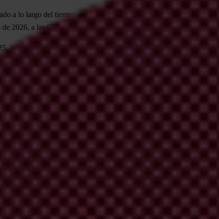
ado a lo largo del tiempo, así como para ver un análisis global y region
o de 2026, a las 07:01, hora central europea).
5, así como todos los datos, la metodología y los gráficos.
obre hallazgos regionales y globales, contáctese con la oficina de pren
s, contáctese con los
capítulos
nacionales de Transparencia Internaciona
ÓN
e Transparencia Internacional se ha convertido en el principal indicado
las percepciones de corrupción en el sector público, utilizando datos d
pos de expertos y otros. Las puntuaciones reflejan las perspectivas de e
r la mayor solidez y coherencia posible. La revisión más reciente fue 
a comparación entre un año y el siguiente. Para obtener más informació