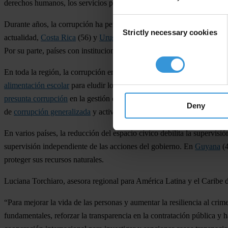
derechos humanos, los servicios públicos y la seguridad.
Consent
Durante años, la corrupción ha permitido que el crimen organizado tran
Strictly necessary cookies
Selection
actualidad,
Costa Rica
(56) y
Uruguay
(73), las democracias más fuert
Por su parte, países con instituciones fallidas y cooptadas, como
Nica
En toda la región, la corrupción en los servicios públicos tiene grave
alimentación escolar
para eludir los controles sanitarios, que podrían
presunta corrupción
en la gestión de fondos para medicamentos destin
Deny
de
corrupción generalizada
y actividades ilícitas, que han disparado l
En varios países, la reducción del espacio cívico debilita la supervisi
supervisión independiente de las acciones del gobierno. En
Guyana
(4
proteger sus recursos naturales.
Luciana Torchiaro, asesora regional para América Latina y el Caribe d
“Para mejorar la vida de las personas y aumentar la resiliencia al crim
fundamentales, reforzar la transparencia en la contratación pública y h