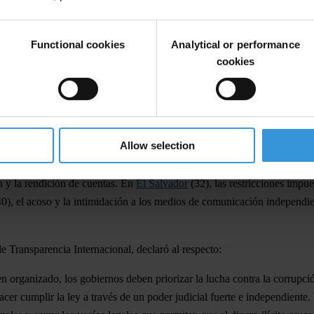
snacional se infiltre en la política de países como
México
(27),
Brasil
Functional cookies
Analytical or performance
es de América Latina y con mejores resultados en el IPC, también sufre
cookies
ragua
(14) y
Haití
(16), continúan luchando contra la corrupción arraigad
s consecuencias en la vida cotidiana de las personas. En
Perú
(30), la fis
 haber resultado en la distribución de comidas contaminadas y en enferm
ados a personas con discapacidad muestran riesgos similares para los 
Allow selection
a pobreza y
la desnutrición
. En el país millones de familias sobreviven c
ón y la rendición de cuentas. En
El Salvador
(32), las restricciones impues
0), el acoso y la intimidación a los medios de comunicación independien
e Transparencia Internacional, declaró al respecto:
en organizado, los gobiernos deben priorizar la lucha contra la corrupció
acer cumplir la ley a través de un poder judicial fuerte e independiente.