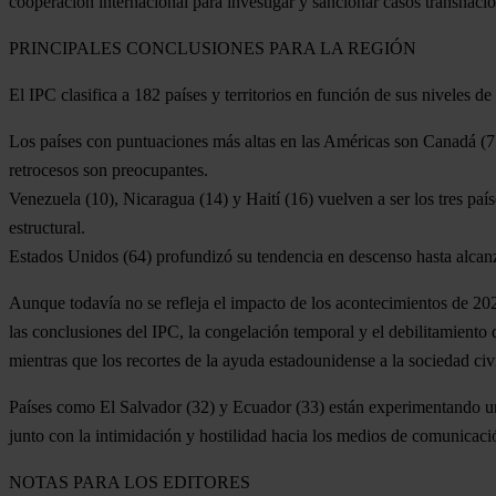
cooperación internacional para investigar y sancionar casos transnacion
PRINCIPALES CONCLUSIONES PARA LA REGIÓN
El IPC clasifica a 182 países y territorios en función de sus niveles 
Los países con puntuaciones más altas en las Américas son
Canadá
(7
retrocesos son preocupantes.
Venezuela
(10),
Nicaragua
(14) y
Haití
(16) vuelven a ser los tres paí
estructural.
Estados Unidos
(64) profundizó su tendencia en descenso hasta alcanz
Aunque todavía no se refleja el impacto de los acontecimientos de 202
las conclusiones del IPC, la congelación temporal y el debilitamiento d
mientras que los recortes de la ayuda estadounidense a la sociedad civi
Países como
El Salvador
(32) y
Ecuador
(33) están experimentando un
junto con la intimidación y hostilidad hacia los medios de comunicaci
NOTAS PARA LOS EDITORES