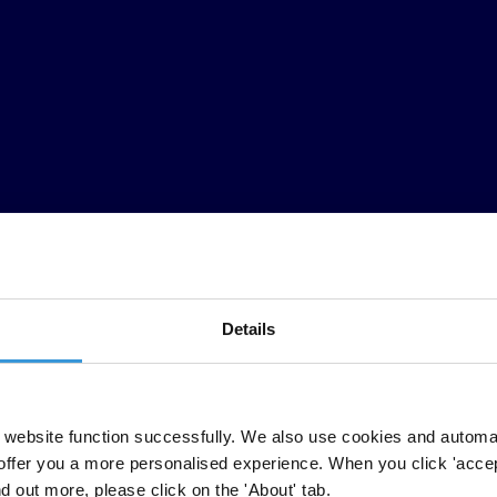
Details
s 42 sobre 100, las Américas no muestran avances en la lucha contra 
website function successfully. We also use cookies and automa
e los 33 países en la región han empeorado considerablemente, mientr
offer you a more personalised experience. When you click 'accept
do la democracia y
permitido el crecimiento del crimen organizado trans
nd out more, please click on the 'About' tab.