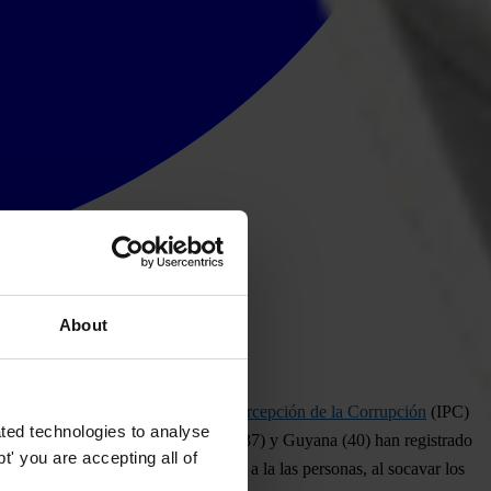
About
la corrupción, según el
Índice de Percepción de la Corrupción
(IPC)
ted technologies to analyse
as que solo
República Dominicana
(37) y
Guyana
(40) han registrado
' you are accepting all of
nacional
, perjudicando directamente a la las personas, al socavar los