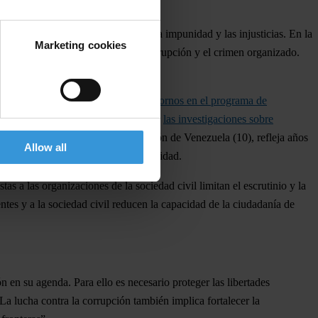
(35) y
Colombia
(37), fomentando la impunidad y las injusticias. En la
Marketing cookies
n la violencia alimentada por la corrupción y el crimen organizado.
a y las redes criminales.
calía está investigando
presuntos sobornos en el programa de
edades infantiles. En
Argentina
(36),
las investigaciones sobre
grupos vulnerables. La baja puntuación de
Venezuela
(10), refleja años
Allow all
on escasos alimentos, agua y electricidad.
tas a las organizaciones de la sociedad civil limitan el escrutinio y la
tes y a la sociedad civil reducen la capacidad de la ciudadanía de
n en su agenda. Para ello es necesario proteger las libertades
 La lucha contra la corrupción también implica fortalecer la