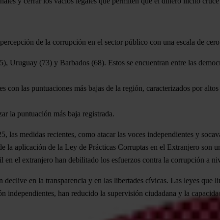
ales y cerrar los vacíos legales que permiten que el dinero ilícito cruce
de percepción de la corrupción en el sector público con una escala de c
5),
Uruguay
(73) y
Barbados
(68). Estos se encuentran entre las democr
ses con las puntuaciones más bajas de la región, caracterizados por altos
ar la puntuación más baja registrada.
5, las medidas recientes, como atacar las voces independientes y socava
e la aplicación de la Ley de Prácticas Corruptas en el Extranjero son un
l en el extranjero han debilitado los esfuerzos contra la corrupción a niv
 declive en la transparencia y en las libertades cívicas. Las leyes que
ón independientes, han reducido la supervisión ciudadana y la capacidad