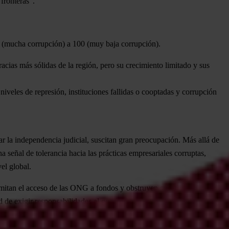
 fronteras”.
ero (mucha corrupción) a 100 (muy baja corrupción).
acias más sólidas de la región, pero su crecimiento limitado y sus
 niveles de represión, instituciones fallidas o cooptadas y corrupción
r la independencia judicial, suscitan gran preocupación. Más allá de
a señal de tolerancia hacia las prácticas empresariales corruptas,
el global.
 limitan el acceso de las ONG a fondos y obstruyen sus operaciones,
 de exigir responsabilidades al gobierno.