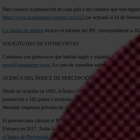
Para conocer la puntuación de cada país y los cambios que han registr
https://www.transparency.org/en/cpi/2025
(se activará el 10 de febrer
La página de medios
incluye el informe del IPC correspondiente a 202
SOLICITUDES DE ENTREVISTAS
Contamos con portavoces que hablan inglés y español. Para consultas s
press@transparency.org
.
En caso de consultas sobre países específico
ACERCA DEL ÍNDICE DE PERCEPCIÓN DE LA CORRUPCI
Desde su creación en 1995, el Índice de Percepción de la Corrupción d
puntuación a 182 países y territorios de todo el mundo en función de 
Mundial, empresas privadas de consultoría y evaluación de riesgo, gru
El proceso para calcular el IPC se revisa periódicamente para asegura
Europea en 2017. Todas las puntuaciones del IPC desde 2012 admiten l
el Índice de Percepción de la Corrupción
.